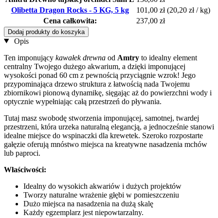
Olibetta Dragon Rocks - 5 KG, 5 kg
101,00 zł
(20,20 zł / kg)
Cena całkowita:
237,00 zł
Dodaj produkty do koszyka
Opis
Ten imponujący
kawałek drewna
od
Amtry
to idealny element
centralny Twojego dużego akwarium, a dzięki imponującej
wysokości ponad 60 cm z pewnością przyciągnie wzrok! Jego
przypominająca drzewo struktura z łatwością nada Twojemu
zbiornikowi pionową dynamikę, sięgając aż do powierzchni wody i
optycznie wypełniając całą przestrzeń do pływania.
Tutaj masz swobodę stworzenia imponującej, samotnej, twardej
przestrzeni, która urzeka naturalną elegancją, a jednocześnie stanowi
idealne miejsce do wspinaczki dla krewetek. Szeroko rozpostarte
gałęzie oferują mnóstwo miejsca na kreatywne nasadzenia mchów
lub paproci.
Właściwości:
Idealny do wysokich akwariów i dużych projektów
Tworzy naturalne wrażenie głębi w pomieszczeniu
Dużo miejsca na nasadzenia na dużą skalę
Każdy egzemplarz jest niepowtarzalny.