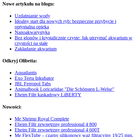
Nowe artykułu na blogu:
Uzdatnianie wody
Idealny start dla nowych ryb: bezpieczne przybycie i
optymalna opieka
Nanoakwarystyka
Bez glonów i krystalicznie czyste: Jak utrzymać akwarium w
czystości na stałe
Zakładanie akwarium
Odkryj Olibetta:
Aquatlantis
Exo Terra Inkubator
JBL Ferropol Tabs
Animalbook Loricariidae "Die Schönsten L-Welse"
Eheim Filtr kaskadowy LiBERTY
Nowości:
Me Shrimp Royal Complete
Eheim Filtr zewnętrzny professional 4 800
Eheim Filtr zewnętrzny professional 4 600T
Me FlexTube – czarny silikonowy wąż filtracyjny 19/25 mm,