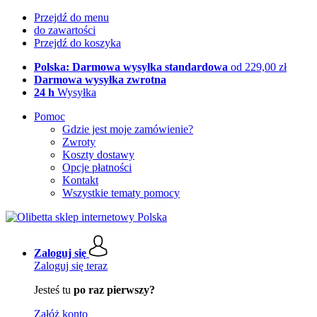
Przejdź do menu
do zawartości
Przejdź do koszyka
Polska: Darmowa wysyłka standardowa
od 229,00 zł
Darmowa wysyłka zwrotna
24 h
Wysyłka
Pomoc
Gdzie jest moje zamówienie?
Zwroty
Koszty dostawy
Opcje płatności
Kontakt
Wszystkie tematy pomocy
Zaloguj się
Zaloguj się teraz
Jesteś tu
po raz pierwszy?
Załóż konto