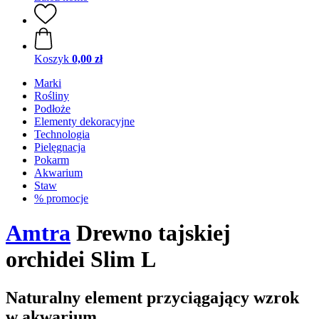
Koszyk
0,00 zł
Marki
Rośliny
Podłoże
Elementy dekoracyjne
Technologia
Pielęgnacja
Pokarm
Akwarium
Staw
% promocje
Amtra
Drewno tajskiej
orchidei Slim L
Naturalny element przyciągający wzrok
w akwarium