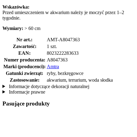
Wskazówka:
Przed umieszczeniem w akwarium należy je moczyć przez 1–2
tygodnie.
Wymiary:
> 60 cm
Nr art.:
AMT-A8047363
Zawartość:
1 szt.
EAN:
8023222283633
Numer producenta:
A8047363
Marki (producenci):
Amtra
Gatunki zwierząt:
ryby, bezkręgowce
Zastosowanie:
akwarium, terrarium, woda słodka
Informacje dotyczące dekoracji naturalnej
Informacje prawne
Pasujące produkty