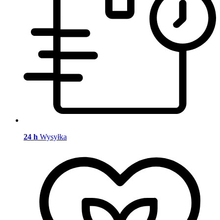
24 h
Wysyłka