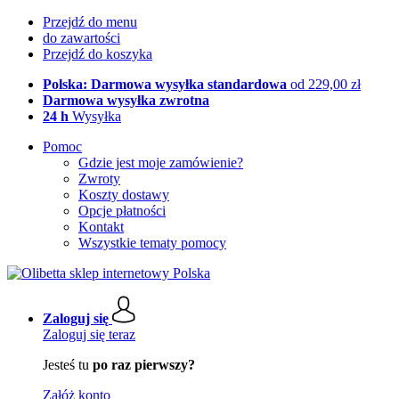
Przejdź do menu
do zawartości
Przejdź do koszyka
Polska: Darmowa wysyłka standardowa
od 229,00 zł
Darmowa wysyłka zwrotna
24 h
Wysyłka
Pomoc
Gdzie jest moje zamówienie?
Zwroty
Koszty dostawy
Opcje płatności
Kontakt
Wszystkie tematy pomocy
Zaloguj się
Zaloguj się teraz
Jesteś tu
po raz pierwszy?
Załóż konto