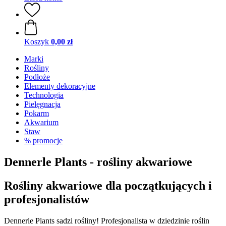
Koszyk
0,00 zł
Marki
Rośliny
Podłoże
Elementy dekoracyjne
Technologia
Pielęgnacja
Pokarm
Akwarium
Staw
% promocje
Dennerle Plants - rośliny akwariowe
Rośliny akwariowe dla początkujących i
profesjonalistów
Dennerle Plants sadzi rośliny! Profesjonalista w dziedzinie roślin