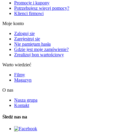
Promocje i kupony
Potrzebujesz więcej pomocy?
Klienci firmowi
Moje konto
Zaloguj się
Zarejestruj się
Nie pamiętam hasła
Gdzie jest moje zamówienie?
Zrealizuj bon wartościowy
Warto wiedzieć
Filmy
Magazyn
O nas
Nasza grupa
Kontakt
Śledź nas na