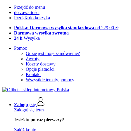
Przejdź do menu
do zawartości
Przejdź do koszyka
Polska: Darmowa wysyłka standardowa
od 229,00 zł
Darmowa wysyłka zwrotna
24 h
Wysyłka
Pomoc
Gdzie jest moje zamówienie?
Zwroty
Koszty dostawy
Opcje płatności
Kontakt
Wszystkie tematy pomocy
Zaloguj się
Zaloguj się teraz
Jesteś tu
po raz pierwszy?
Załóż konto