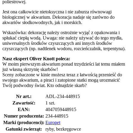
poliestrowej.
Jest ona całkowicie nietoksyczna i nie zaburza równowagi
biologicznej w akwarium. Dekoracja nadaje się zarówno do
akwariów słodkowodnych, jak i morskich.
Wskazówka: dekorację należy ostrożnie wyjąć z opakowania i
spłukać ciepłą wodą. Uwaga: nie należy używać do tego mydła,
uniwersalnych środków czyszczących ani innych środków
czyszczących (np. nadtlenek wodoru, rozcieńczalnik, terpentyna).
Nasz ekspert Oliver Knott poleca:
W moim pierwszym akwarium ponad trzydzieści lat temu miałem
już własną skrzynię skarbów!
Sceny zobaczone w kinie możesz teraz z łatwością przenieść do
swojego akwarium, a piraci i zatopione statki mogą urozmaicić
Twój podwodny świat. Kto odnajdzie skarb?
Nr art.:
ADL-234-448915
Zawartość:
1 szt.
EAN:
4047059448915
Numer producenta:
234-448915
Marki (producenci):
Europet
Gatunki zwierząt:
ryby, bezkręgowce