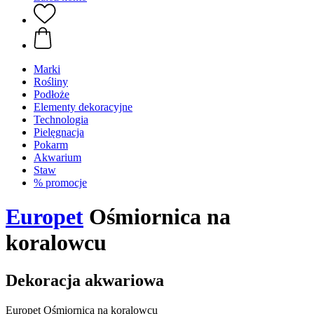
Marki
Rośliny
Podłoże
Elementy dekoracyjne
Technologia
Pielęgnacja
Pokarm
Akwarium
Staw
% promocje
Europet
Ośmiornica na
koralowcu
Dekoracja akwariowa
Europet Ośmiornica na koralowcu