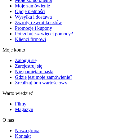
Moje konto klienta
Moje zamówienie
Opcje płatności
Wysyłka i dostawa
Zwroty i zwrot kosztów
Promocje i kupony
Potrzebujesz więcej pomocy?
Klienci firmowi
Moje konto
Zaloguj się
Zarejestruj się
Nie pamiętam hasła
Gdzie jest moje zamówienie?
Zrealizuj bon wartościowy
Warto wiedzieć
Filmy
Magazyn
O nas
Nasza grupa
Kontakt