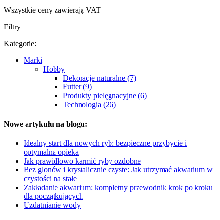
Wszystkie ceny zawierają VAT
Filtry
Kategorie:
Marki
Hobby
Dekoracje naturalne (7)
Futter (9)
Produkty pielęgnacyjne (6)
Technologia (26)
Nowe artykułu na blogu:
Idealny start dla nowych ryb: bezpieczne przybycie i
optymalna opieka
Jak prawidłowo karmić ryby ozdobne
Bez glonów i krystalicznie czyste: Jak utrzymać akwarium w
czystości na stałe
Zakładanie akwarium: kompletny przewodnik krok po kroku
dla początkujących
Uzdatnianie wody