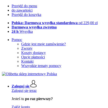
Przejdź do menu
do zawartości
Przejdź do koszyka
Polska: Darmowa wysyłka standardowa
od 229,00 zł
Darmowa wysyłka zwrotna
24 h
Wysyłka
Pomoc
Gdzie jest moje zamówienie?
Zwroty
Koszty dostawy
Opcje płatności
Kontakt
Wszystkie tematy pomocy
Zaloguj się
Zaloguj się teraz
Jesteś tu
po raz pierwszy?
Załóż konto