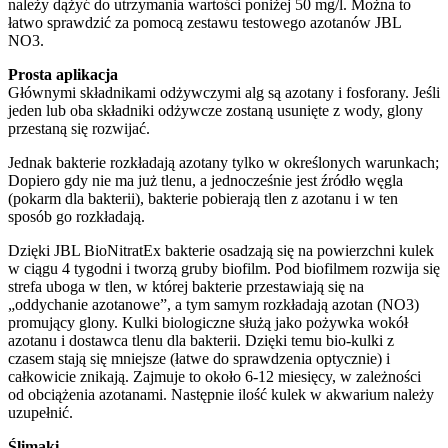
należy dążyć do utrzymania wartości poniżej 50 mg/l. Można to
łatwo sprawdzić za pomocą zestawu testowego azotanów JBL
NO3.
Prosta aplikacja
Głównymi składnikami odżywczymi alg są azotany i fosforany. Jeśli
jeden lub oba składniki odżywcze zostaną usunięte z wody, glony
przestaną się rozwijać.
Jednak bakterie rozkładają azotany tylko w określonych warunkach;
Dopiero gdy nie ma już tlenu, a jednocześnie jest źródło węgla
(pokarm dla bakterii), bakterie pobierają tlen z azotanu i w ten
sposób go rozkładają.
Dzięki JBL BioNitratEx bakterie osadzają się na powierzchni kulek
w ciągu 4 tygodni i tworzą gruby biofilm. Pod biofilmem rozwija się
strefa uboga w tlen, w której bakterie przestawiają się na
„oddychanie azotanowe”, a tym samym rozkładają azotan (NO3)
promujący glony. Kulki biologiczne służą jako pożywka wokół
azotanu i dostawca tlenu dla bakterii. Dzięki temu bio-kulki z
czasem stają się mniejsze (łatwe do sprawdzenia optycznie) i
całkowicie znikają. Zajmuje to około 6-12 miesięcy, w zależności
od obciążenia azotanami. Następnie ilość kulek w akwarium należy
uzupełnić.
Ślimaki