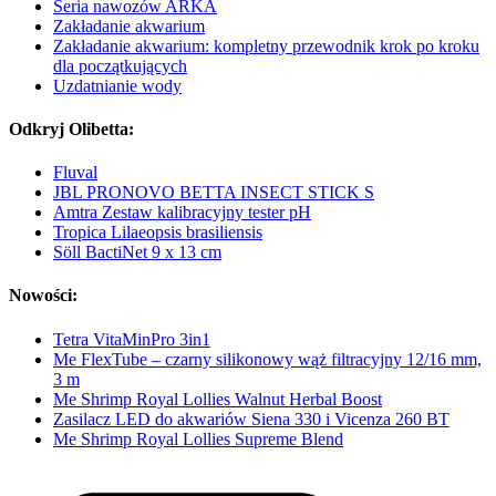
Seria nawozów ARKA
Zakładanie akwarium
Zakładanie akwarium: kompletny przewodnik krok po kroku
dla początkujących
Uzdatnianie wody
Odkryj Olibetta:
Fluval
JBL PRONOVO BETTA INSECT STICK S
Amtra Zestaw kalibracyjny tester pH
Tropica Lilaeopsis brasiliensis
Söll BactiNet 9 x 13 cm
Nowości:
Tetra VitaMinPro 3in1
Me FlexTube – czarny silikonowy wąż filtracyjny 12/16 mm,
3 m
Me Shrimp Royal Lollies Walnut Herbal Boost
Zasilacz LED do akwariów Siena 330 i Vicenza 260 BT
Me Shrimp Royal Lollies Supreme Blend