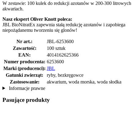
W zestawie: 100 kulek do redukcji azotanów w 200-300 litrowych
akwariach.
Nasz ekspert Oliver Knott poleca:
JBL BioNitratEx zapewnia stałą redukcję azotanów i zapobiega
niepożądanemu tworzeniu się glonów!
Nr art.:
JBL-6253600
Zawartość:
100 sztuk
EAN:
4014162625366
Numer producenta:
6253600
Marki (producenci):
JBL
Gatunki zwierząt:
ryby, bezkręgowce
Zastosowanie:
akwarium, woda morska, woda słodka
Informacje prawne
Pasujące produkty