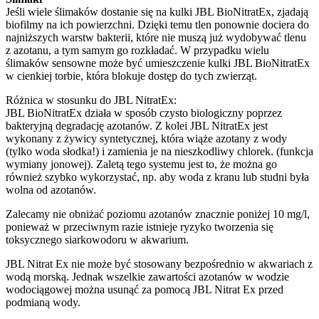
Jeśli wiele ślimaków dostanie się na kulki JBL BioNitratEx, zjadają
biofilmy na ich powierzchni. Dzięki temu tlen ponownie dociera do
najniższych warstw bakterii, które nie muszą już wydobywać tlenu
z azotanu, a tym samym go rozkładać. W przypadku wielu
ślimaków sensowne może być umieszczenie kulki JBL BioNitratEx
w cienkiej torbie, która blokuje dostęp do tych zwierząt.
Różnica w stosunku do JBL NitratEx:
JBL BioNitratEx działa w sposób czysto biologiczny poprzez
bakteryjną degradację azotanów. Z kolei JBL NitratEx jest
wykonany z żywicy syntetycznej, która wiąże azotany z wody
(tylko woda słodka!) i zamienia je na nieszkodliwy chlorek. (funkcja
wymiany jonowej). Zaletą tego systemu jest to, że można go
również szybko wykorzystać, np. aby woda z kranu lub studni była
wolna od azotanów.
Zalecamy nie obniżać poziomu azotanów znacznie poniżej 10 mg/l,
ponieważ w przeciwnym razie istnieje ryzyko tworzenia się
toksycznego siarkowodoru w akwarium.
JBL Nitrat Ex nie może być stosowany bezpośrednio w akwariach z
wodą morską. Jednak wszelkie zawartości azotanów w wodzie
wodociągowej można usunąć za pomocą JBL Nitrat Ex przed
podmianą wody.