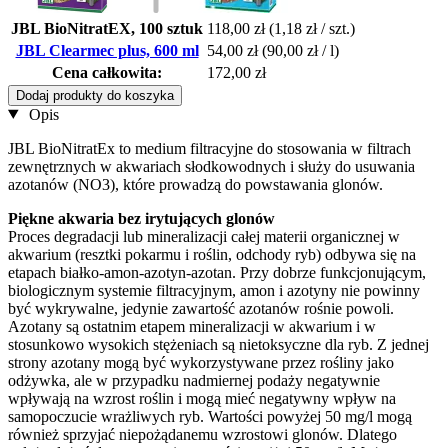
JBL BioNitratEX, 100 sztuk
118,00 zł
(1,18 zł / szt.)
JBL Clearmec plus, 600 ml
54,00 zł
(90,00 zł / l)
Cena całkowita:
172,00 zł
Dodaj produkty do koszyka
Opis
JBL BioNitratEx to medium filtracyjne do stosowania w filtrach
zewnętrznych w akwariach słodkowodnych i służy do usuwania
azotanów (NO3), które prowadzą do powstawania glonów.
Piękne akwaria bez irytujących glonów
Proces degradacji lub mineralizacji całej materii organicznej w
akwarium (resztki pokarmu i roślin, odchody ryb) odbywa się na
etapach białko-amon-azotyn-azotan. Przy dobrze funkcjonującym,
biologicznym systemie filtracyjnym, amon i azotyny nie powinny
być wykrywalne, jedynie zawartość azotanów rośnie powoli.
Azotany są ostatnim etapem mineralizacji w akwarium i w
stosunkowo wysokich stężeniach są nietoksyczne dla ryb. Z jednej
strony azotany mogą być wykorzystywane przez rośliny jako
odżywka, ale w przypadku nadmiernej podaży negatywnie
wpływają na wzrost roślin i mogą mieć negatywny wpływ na
samopoczucie wrażliwych ryb. Wartości powyżej 50 mg/l mogą
również sprzyjać niepożądanemu wzrostowi glonów. Dlatego