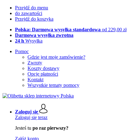
Przejdź do menu
do zawartości
Przejdź do koszyka
Polska: Darmowa wysyłka standardowa
od 229,00 zł
Darmowa wysyłka zwrotna
24 h
Wysyłka
Pomoc
Gdzie jest moje zamówienie?
Zwroty
Koszty dostawy
Opcje płatności
Kontakt
Wszystkie tematy pomocy
Zaloguj się
Zaloguj się teraz
Jesteś tu
po raz pierwszy?
Załóż konto