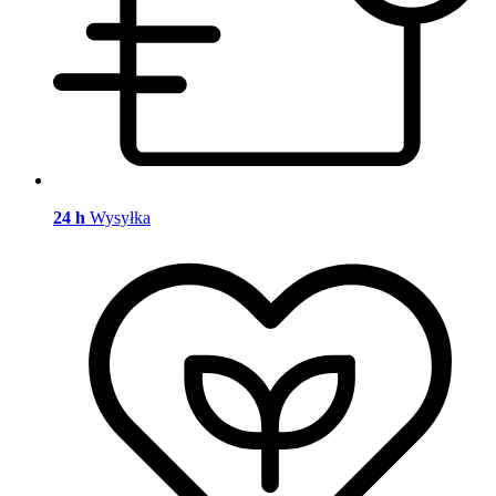
24 h
Wysyłka