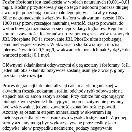
Fosfor (fosforan) jest rzadkością w wodach naturalnych (0,001–0,01
mg/l). Rośliny przystosowały się do tego niedoboru podczas długiej
ewolucji i potrzebują bardzo mało tego pierwiastka aby rosnąć.
Silne nagromadzenie związków fosforu w akwarium, często 100-
1000 razy przewyższające naturalną wartość, często prowadzi do
wybuchowego rozmnażania się niepożądanych glonów. Regularna
kontrola zawartości fosforanów np. za pomocą zestawów testowych
JBL Phosphate PO4 i stosowanie JBL PhosEx ultra zapobiegają
temu niebezpieczeństwu. W akwariach słodkowodnych można
tolerować wartości 0,5 mg/l, w akwariach morskich należy dążyć do
wartości poniżej 0,1 mg/l.
Głównymi składnikami odżywczymi alg są azotany i fosforany. Jeśli
jeden lub oba składniki odżywcze zostaną usunięte z wody, glony
przestaną się rozwijać.
Proces degradacji lub mineralizacji całej materii organicznej w
akwarium (resztki pokarmu i roślin, odchody ryb) odbywa się na
etapach białko-amon-azotyn-azotan. Przy dobrze funkcjonującym,
biologicznym systemie filtracyjnym, amon i azotyny nie powinny
być wykrywalne, jedynie zawartość azotanów rośnie powoli.
Azotany są ostatnim etapem mineralizacji w akwarium i są
nietoksyczne dla ryb w stosunkowo wysokich stężeniach. Z jednej
strony azotany mogą być wykorzystywane przez rośliny jako
odżywka, ale w przypadku nadmiernej podaży negatywnie