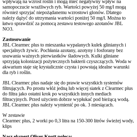
wpływają na wzrost roślin i mogą mieć negatywny wpływ na
samopoczucie wrażliwych ryb. Wartości powyżej 50 mg/l mogą
również sprzyjać niepożądanemu wzrostowi glonów. Dlatego
należy dążyć do utrzymania wartości poniżej 50 mg/l. Można to
łatwo sprawdzić za pomocą zestawu testowego azotanów JBL
NO3.
Zastosowanie
JBL Clearmec plus to mieszanka wypalanych kulek glinianych i
specjalnych żywic. Pochłania azotany, azotyny i fosforany bez
usuwania ważnych pierwiastków śladowych. Kulki gliniane
sprzyjają kolonizacji pożytecznych bakterii czyszczących. Woda w
akwarium staje się krystalicznie czysta i powstają idealne warunki
dla ryb i roślin.
JBL Clearmec plus nadaje się do prawie wszystkich systemów
filtrujących. Po prostu włóż jedną lub więcej siatek z Clearmec plus
do filtra jako ostatni krok po wszystkich innych mediach
filtracyjnych. Przed użyciem dobrze wypłukać pod bieżącą wodą.
JBL Clearmec plus należy wymienić po ok. 3 miesiącach.
W zestawie
Clearmec plus, 2 worki po 0,3 litra na 150-300 litrów świeżej wody,
klips
Nasz ekspert Oliver Knott poleca: