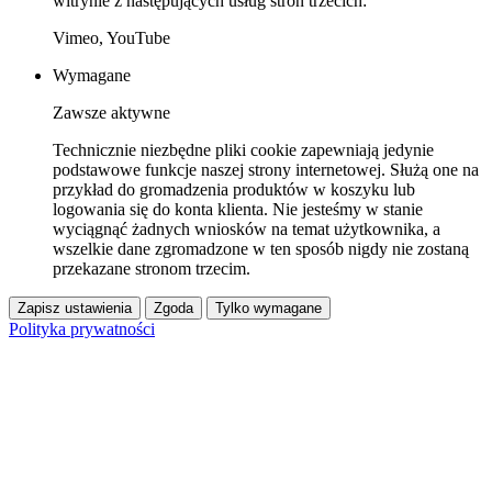
witrynie z następujących usług stron trzecich:
Vimeo, YouTube
Wymagane
Zawsze aktywne
Technicznie niezbędne pliki cookie zapewniają jedynie
podstawowe funkcje naszej strony internetowej. Służą one na
przykład do gromadzenia produktów w koszyku lub
logowania się do konta klienta. Nie jesteśmy w stanie
wyciągnąć żadnych wniosków na temat użytkownika, a
wszelkie dane zgromadzone w ten sposób nigdy nie zostaną
przekazane stronom trzecim.
Zapisz ustawienia
Zgoda
Tylko wymagane
Polityka prywatności