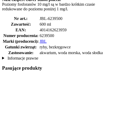
Poziomy fosforanów 10 mg/l są w bardzo krótkim czasie
redukowane do poziomu poniżej 1 mg/l.
Nr art.:
JBL-6239500
Zawartość:
600 ml
EAN:
4014162623959
Numer producenta:
6239500
Marki (producenci):
JBL
Gatunki zwierząt:
ryby, bezkręgowce
Zastosowanie:
akwarium, woda morska, woda słodka
Informacje prawne
Pasujące produkty