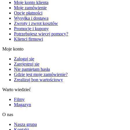
Moje konto klienta
Moje zamówienie
Opcje płatności
Wysyłka i dostawa
Zwroty i zwrot kosztów
Promocje i kupony
Potrzebujesz więcej pomocy?
Klienci firmowi
Moje konto
Zaloguj się
Zarejestruj się
Nie pamiętam hasła
Gdzie jest moje zamówienie?
Zrealizuj bon wartościowy
Warto wiedzieć
Filmy
Magazyn
O nas
Nasza grupa
Kontakt