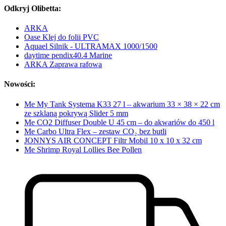
Odkryj Olibetta:
ARKA
Oase Klej do folii PVC
Aquael Silnik - ULTRAMAX 1000/1500
daytime pendix40.4 Marine
ARKA Zaprawa rafowa
Nowości:
Me My Tank Systema K33 27 l – akwarium 33 × 38 × 22 cm
ze szklaną pokrywą Slider 5 mm
Me CO2 Diffuser Double U 45 cm – do akwariów do 450 l
Me Carbo Ultra Flex – zestaw CO₂ bez butli
JONNYS AIR CONCEPT Filtr Mobil 10 x 10 x 32 cm
Me Shrimp Royal Lollies Bee Pollen