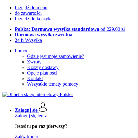
Przejdź do menu
do zawartości
Przejdź do koszyka
Polska: Darmowa wysyłka standardowa
od 229,00 zł
Darmowa wysyłka zwrotna
24 h
Wysyłka
Pomoc
Gdzie jest moje zamówienie?
Zwroty
Koszty dostawy
Opcje płatności
Kontakt
Wszystkie tematy pomocy
Zaloguj się
Zaloguj się teraz
Jesteś tu
po raz pierwszy?
Załóż konto