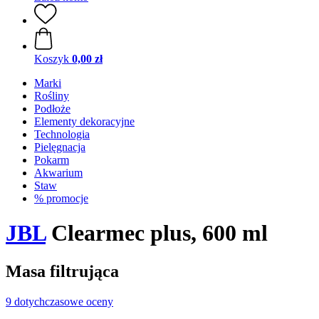
Koszyk
0,00 zł
Marki
Rośliny
Podłoże
Elementy dekoracyjne
Technologia
Pielęgnacja
Pokarm
Akwarium
Staw
% promocje
JBL
Clearmec plus, 600 ml
Masa filtrująca
9 dotychczasowe oceny