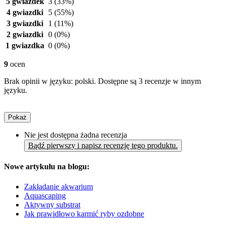
5 gwiazdek
3
(33%)
4 gwiazdki
5
(55%)
3 gwiazdki
1
(11%)
2 gwiazdki
0
(0%)
1 gwiazdka
0
(0%)
9
ocen
Brak opinii w języku: polski. Dostępne są 3 recenzje w innym
języku.
Pokaż
Nie jest dostępna żadna recenzja
Bądź pierwszy i napisz recenzję tego produktu.
Nowe artykułu na blogu:
Zakładanie akwarium
Aquascaping
Aktywny substrat
Jak prawidłowo karmić ryby ozdobne