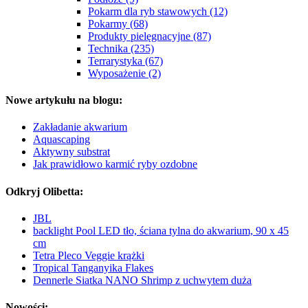
Pokarm dla ryb stawowych (12)
Pokarmy (68)
Produkty pielęgnacyjne (87)
Technika (235)
Terrarystyka (67)
Wyposażenie (2)
Nowe artykułu na blogu:
Zakładanie akwarium
Aquascaping
Aktywny substrat
Jak prawidłowo karmić ryby ozdobne
Odkryj Olibetta:
JBL
backlight Pool LED tło, ściana tylna do akwarium, 90 x 45
cm
Tetra Pleco Veggie krążki
Tropical Tanganyika Flakes
Dennerle Siatka NANO Shrimp z uchwytem duża
Nowości: