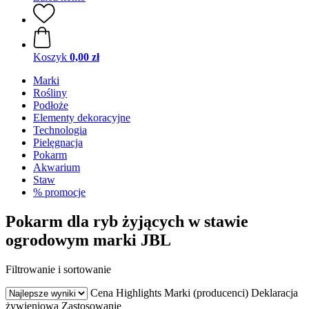
Koszyk
0,00 zł
Marki
Rośliny
Podłoże
Elementy dekoracyjne
Technologia
Pielęgnacja
Pokarm
Akwarium
Staw
% promocje
Pokarm dla ryb żyjących w stawie
ogrodowym marki JBL
Filtrowanie i sortowanie
Cena
Highlights
Marki (producenci)
Deklaracja
żywieniowa
Zastosowanie