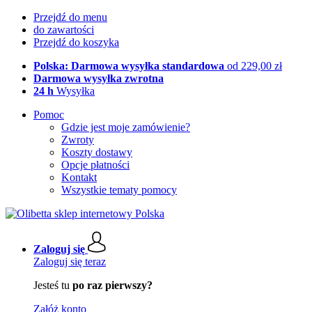
Przejdź do menu
do zawartości
Przejdź do koszyka
Polska: Darmowa wysyłka standardowa
od 229,00 zł
Darmowa wysyłka zwrotna
24 h
Wysyłka
Pomoc
Gdzie jest moje zamówienie?
Zwroty
Koszty dostawy
Opcje płatności
Kontakt
Wszystkie tematy pomocy
Zaloguj się
Zaloguj się teraz
Jesteś tu
po raz pierwszy?
Załóż konto