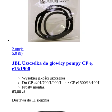
2 opcje
5.0 (9)
JBL
Uszczelka do głowicy pompy CP e,
e15/1900
Wysokiej jakości uszczelka
Do CP e401/700/1/900/1 oraz CP e1500/1/e1901h
Prosty montaż
63,00 zł
Dostawa do 11 sierpnia