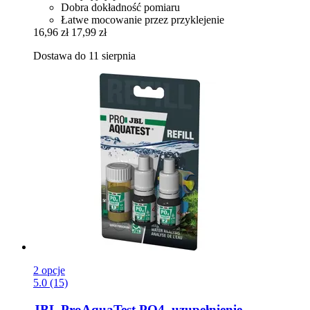
Dobra dokładność pomiaru
Łatwe mocowanie przez przyklejenie
16,96 zł
17,99 zł
Dostawa do 11 sierpnia
2 opcje
5.0 (15)
JBL
ProAquaTest PO4, uzupełnienie