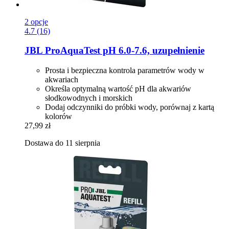
2 opcje
4.7 (16)
JBL
ProAquaTest pH 6.0-​7.6, uzupełnienie
Prosta i bezpieczna kontrola parametrów wody w
akwariach
Określa optymalną wartość pH dla akwariów
słodkowodnych i morskich
Dodaj odczynniki do próbki wody, porównaj z kartą
kolorów
27,99 zł
Dostawa do 11 sierpnia