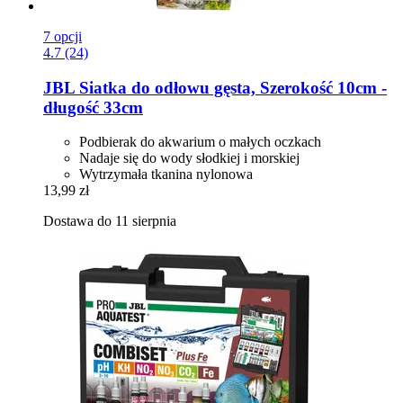
7 opcji
4.7 (24)
JBL
Siatka do odłowu gęsta, Szerokość 10cm -​
długość 33cm
Podbierak do akwarium o małych oczkach
Nadaje się do wody słodkiej i morskiej
Wytrzymała tkanina nylonowa
13,99 zł
Dostawa do 11 sierpnia