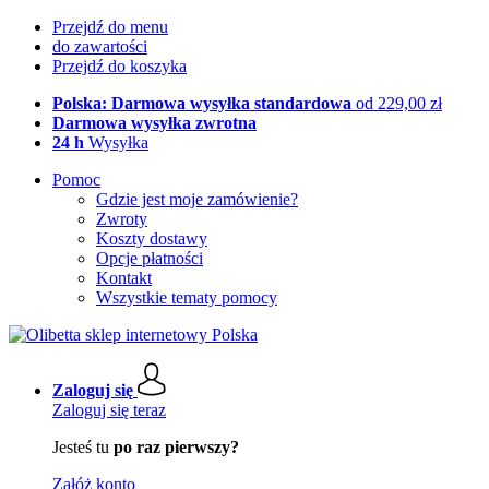
Przejdź do menu
do zawartości
Przejdź do koszyka
Polska: Darmowa wysyłka standardowa
od 229,00 zł
Darmowa wysyłka zwrotna
24 h
Wysyłka
Pomoc
Gdzie jest moje zamówienie?
Zwroty
Koszty dostawy
Opcje płatności
Kontakt
Wszystkie tematy pomocy
Zaloguj się
Zaloguj się teraz
Jesteś tu
po raz pierwszy?
Załóż konto