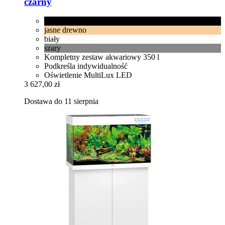
czarny
czarny
jasne drewno
biały
szary
Kompletny zestaw akwariowy 350 l
Podkreśla indywidualność
Oświetlenie MultiLux LED
3 627,00 zł
Dostawa do 11 sierpnia