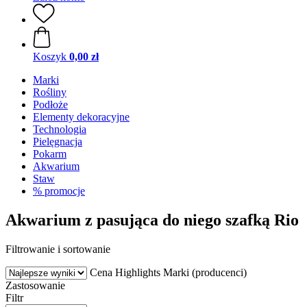
Koszyk
0,00 zł
Marki
Rośliny
Podłoże
Elementy dekoracyjne
Technologia
Pielęgnacja
Pokarm
Akwarium
Staw
% promocje
Akwarium z pasująca do niego szafką Rio
Filtrowanie i sortowanie
Cena
Highlights
Marki (producenci)
Zastosowanie
Filtr