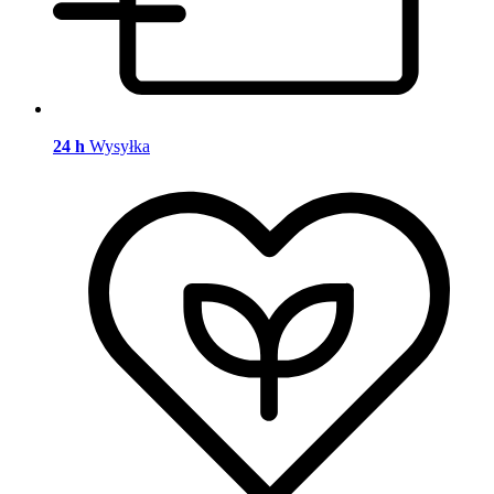
24 h
Wysyłka