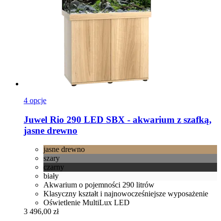
4 opcje
Juwel
Rio 290 LED SBX -​ akwarium z szafką,
jasne drewno
jasne drewno
szary
czarny
biały
Akwarium o pojemności 290 litrów
Klasyczny kształt i najnowocześniejsze wyposażenie
Oświetlenie MultiLux LED
3 496,00 zł