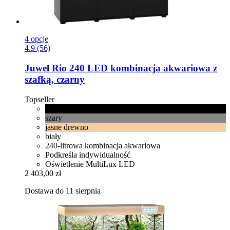
4 opcje
4.9 (56)
Juwel
Rio 240 LED kombinacja akwariowa z
szafką, czarny
Topseller
czarny
szary
jasne drewno
biały
240-litrowa kombinacja akwariowa
Podkreśla indywidualność
Oświetlenie MultiLux LED
2 403,00 zł
Dostawa do 11 sierpnia