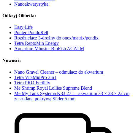
Nanoakwarystyka
Odkryj Olibetta:
Easy-Life
Pontec PondoRell
Rozdzielacz 3-drożny do onex/matrix/pendix
Tetra ReptoMin Energy
Aquarium Münster BioFish ACAI M
Nowości:
Nano Gravel Cleaner – odmulacz do akwarium
Tetra VitaMinPro 3in1
Tetra PRO Fertility
Me Shrimp Royal Lollies Supreme Blend
Me My Tank Systema K33 27 l – akwarium 33 × 38 × 22 cm
ze szklaną pokrywą Slider 5 mm