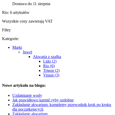
Dostawa do 11 sierpnia
Rio: 6 artykułów
Wszystkie ceny zawierają VAT
Filtry
Kategorie:
Marki
Juwel
Akwaria z szafką
Lido (2)
Rio (6)
Trigon (2)
Vision (3)
Nowe artykułu na blogu:
Uzdatnianie wody
Jak prawidłowo karmić ryby ozdobne
Zakładanie akwarium: kompletny przewodnik krok po kroku
dla początkujących
Zakładanie akwarium