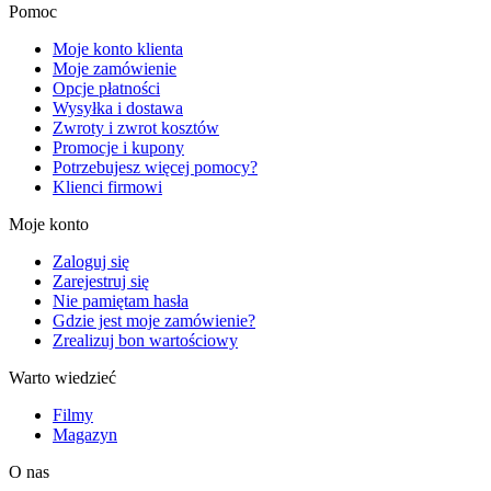
Pomoc
Moje konto klienta
Moje zamówienie
Opcje płatności
Wysyłka i dostawa
Zwroty i zwrot kosztów
Promocje i kupony
Potrzebujesz więcej pomocy?
Klienci firmowi
Moje konto
Zaloguj się
Zarejestruj się
Nie pamiętam hasła
Gdzie jest moje zamówienie?
Zrealizuj bon wartościowy
Warto wiedzieć
Filmy
Magazyn
O nas