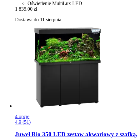
Oświetlenie MultiLux LED
1 835,00 zł
Dostawa do 11 sierpnia
4 opcje
4.9 (51)
Juwel
Rio 350 LED zestaw akwariowy z szafką,