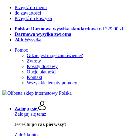
Przejdź do menu
do zawartości
Przejdź do koszyka
Polska: Darmowa wysyłka standardowa
od 229,00 zł
Darmowa wysyłka zwrotna
24 h
Wysyłka
Pomoc
Gdzie jest moje zamówienie?
Zwroty
Koszty dostawy
Opcje płatności
Kontakt
Wszystkie tematy pomocy
Zaloguj się
Zaloguj się teraz
Jesteś tu
po raz pierwszy?
Załóż konto