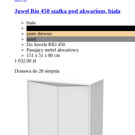
Juwel
Rio 450 szafka pod akwarium, biała
biała
czarna
jasne drewno
szary
Do Juwela RIO 450
Pasujący mebel akwariowy
151 x 51 x 80 cm
1 032,00 zł
Dostawa do 28 sierpnia