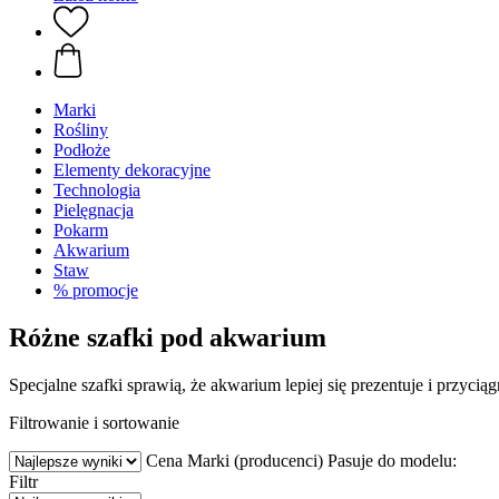
Marki
Rośliny
Podłoże
Elementy dekoracyjne
Technologia
Pielęgnacja
Pokarm
Akwarium
Staw
% promocje
Różne szafki pod akwarium
Specjalne szafki sprawią, że akwarium lepiej się prezentuje i przycią
Filtrowanie i sortowanie
Cena
Marki (producenci)
Pasuje do modelu:
Filtr