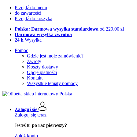
Przejdź do menu
do zawartości
Przejdź do koszyka
Polska: Darmowa wysyłka standardowa
od 229,00 zł
Darmowa wysyłka zwrotna
24 h
Wysyłka
Pomoc
Gdzie jest moje zamówienie?
Zwroty
Koszty dostawy
Opcje płatności
Kontakt
Wszystkie tematy pomocy
Zaloguj się
Zaloguj się teraz
Jesteś tu
po raz pierwszy?
Załóż konto