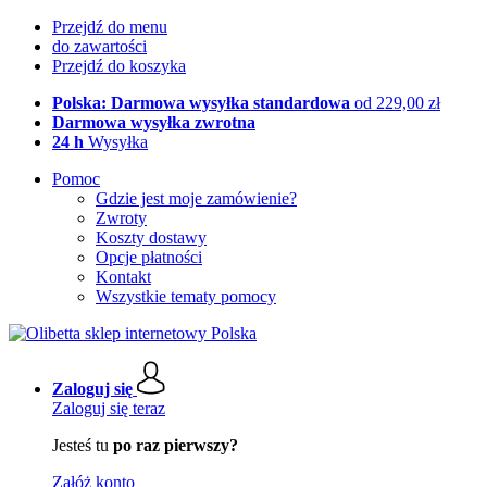
Przejdź do menu
do zawartości
Przejdź do koszyka
Polska: Darmowa wysyłka standardowa
od 229,00 zł
Darmowa wysyłka zwrotna
24 h
Wysyłka
Pomoc
Gdzie jest moje zamówienie?
Zwroty
Koszty dostawy
Opcje płatności
Kontakt
Wszystkie tematy pomocy
Zaloguj się
Zaloguj się teraz
Jesteś tu
po raz pierwszy?
Załóż konto