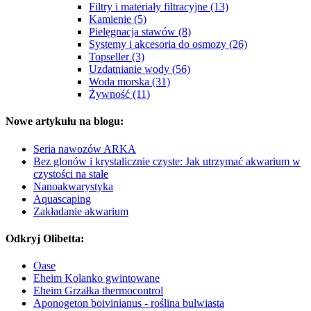
Filtry i materiały filtracyjne (13)
Kamienie (5)
Pielęgnacja stawów (8)
Systemy i akcesoria do osmozy (26)
Topseller (3)
Uzdatnianie wody (56)
Woda morska (31)
Żywność (11)
Nowe artykułu na blogu:
Seria nawozów ARKA
Bez glonów i krystalicznie czyste: Jak utrzymać akwarium w
czystości na stałe
Nanoakwarystyka
Aquascaping
Zakładanie akwarium
Odkryj Olibetta:
Oase
Eheim Kolanko gwintowane
Eheim Grzałka thermocontrol
Aponogeton boivinianus - roślina bulwiasta