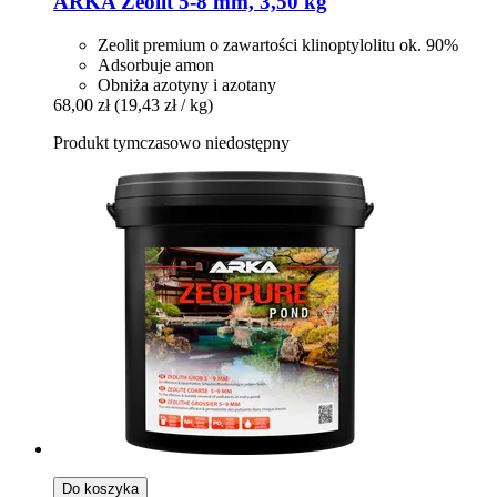
ARKA
Zeolit 5-​8 mm, 3,50 kg
Zeolit premium o zawartości klinoptylolitu ok. 90%
Adsorbuje amon
Obniża azotyny i azotany
68,00 zł
(19,43 zł / kg)
Produkt tymczasowo niedostępny
Do koszyka