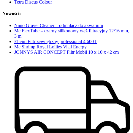
Tetra Discus Colour
Nowości:
Nano Gravel Cleaner – odmulacz do akwarium
Me FlexTube – czarny silikonowy wąż filtracyjny 12/16 mm,
3 m
Eheim Filtr zewnętrzny professional 4 600T
Me Shrimp Royal Lollies Vital Energy
JONNYS AIR CONCEPT Filtr Mobil 10 x 10 x 42 cm