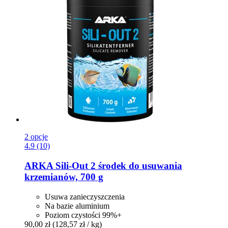
2 opcje
4.9 (10)
ARKA
Sili-​Out 2 środek do usuwania
krzemianów, 700 g
Usuwa zanieczyszczenia
Na bazie aluminium
Poziom czystości 99%+
90,00 zł
(128,57 zł / kg)