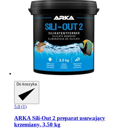
Do koszyka
5.0 (1)
ARKA
Sili-​Out 2 preparat usuwający
krzemiany, 3,50 kg