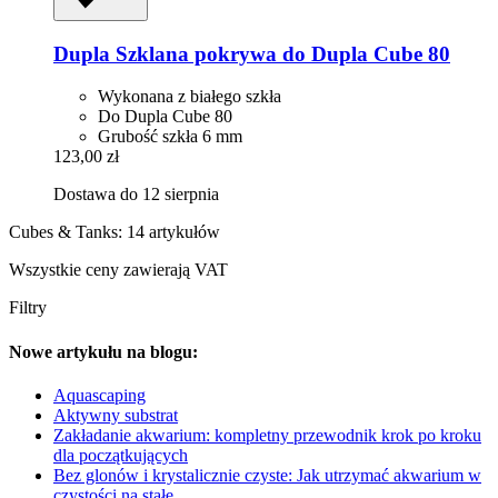
Dupla
Szklana pokrywa do Dupla Cube 80
Wykonana z białego szkła
Do Dupla Cube 80
Grubość szkła 6 mm
123,00 zł
Dostawa do 12 sierpnia
Cubes & Tanks: 14 artykułów
Wszystkie ceny zawierają VAT
Filtry
Nowe artykułu na blogu:
Aquascaping
Aktywny substrat
Zakładanie akwarium: kompletny przewodnik krok po kroku
dla początkujących
Bez glonów i krystalicznie czyste: Jak utrzymać akwarium w
czystości na stałe