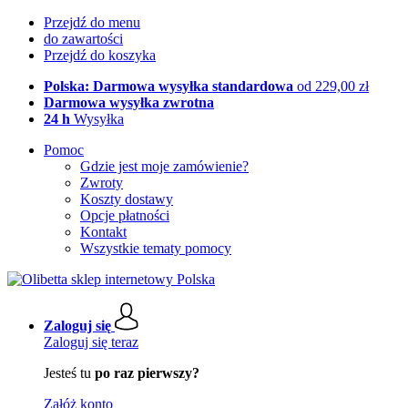
Przejdź do menu
do zawartości
Przejdź do koszyka
Polska: Darmowa wysyłka standardowa
od 229,00 zł
Darmowa wysyłka zwrotna
24 h
Wysyłka
Pomoc
Gdzie jest moje zamówienie?
Zwroty
Koszty dostawy
Opcje płatności
Kontakt
Wszystkie tematy pomocy
Zaloguj się
Zaloguj się teraz
Jesteś tu
po raz pierwszy?
Załóż konto