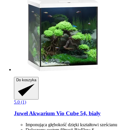
Do koszyka
5.0 (1)
Juwel
Akwarium Vio Cube 54, biały
Imponująca głębokość dzięki kształtowi sześcianu
Dołączony system filtracji BioFlow S