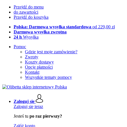
Przejdź do menu
do zawartości
Przejdź do koszyka
Polska: Darmowa wysyłka standardowa
od 229,00 zł
Darmowa wysyłka zwrotna
24 h
Wysyłka
Pomoc
Gdzie jest moje zamówienie?
Zwroty
Koszty dostawy
Opcje płatności
Kontakt
Wszystkie tematy pomocy
Zaloguj się
Zaloguj się teraz
Jesteś tu
po raz pierwszy?
Załóż konto