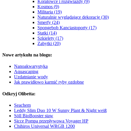
Koralowce i rozgwiazdy (9)
Kosmos (9)
Militaria (19)
Naturalnie wyglądające dekoracje (30)
Smerfy (24)
Spongebob Kanciastoporty (17)
Statki (14)
Szkielety (17)
Zabytki (20)
Nowe artykułu na blogu:
Nanoakwarystyka
Aquascaping
Uzdatnianie wody
Jak prawidłowo karmić ryby ozdobne
Odkryj Olibetta:
Seachem
Leddy Slim Duo 10 W Sunny Plant & Night weiß
Söll BioBooster staw
Sicce Pompa przepływowa Voyager HP
Chihiros Universal WRGB 1200