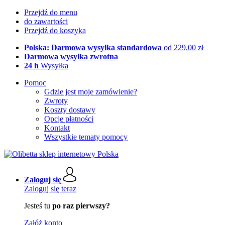
Przejdź do menu
do zawartości
Przejdź do koszyka
Polska: Darmowa wysyłka standardowa
od 229,00 zł
Darmowa wysyłka zwrotna
24 h
Wysyłka
Pomoc
Gdzie jest moje zamówienie?
Zwroty
Koszty dostawy
Opcje płatności
Kontakt
Wszystkie tematy pomocy
Zaloguj się
Zaloguj się teraz
Jesteś tu
po raz pierwszy?
Załóż konto