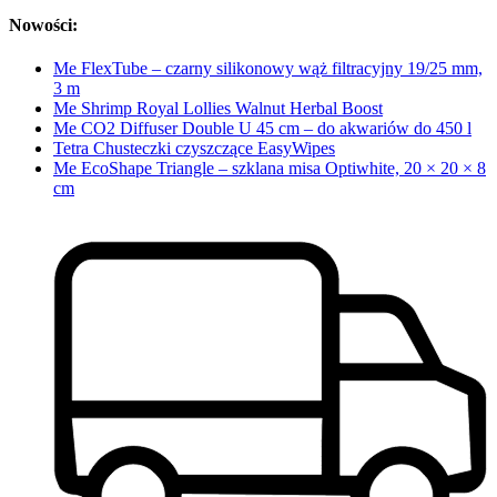
Nowości:
Me FlexTube – czarny silikonowy wąż filtracyjny 19/25 mm,
3 m
Me Shrimp Royal Lollies Walnut Herbal Boost
Me CO2 Diffuser Double U 45 cm – do akwariów do 450 l
Tetra Chusteczki czyszczące EasyWipes
Me EcoShape Triangle – szklana misa Optiwhite, 20 × 20 × 8
cm