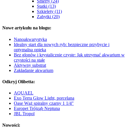
Smerfy (24)
Statki (13)
Szkielety (11)
Zabytki (20)
Nowe artykułu na blogu:
Nanoakwarystyka
Idealny start dla nowych ryb: bezpieczne przybycie i
optymalna opieka
Bez glonów i krystalicznie czyste: Jak utrzymać akwarium w
czystości na stałe
Aktywny substrat
Zakładanie akwarium
Odkryj Olibetta:
AQUAEL
Exo Terra Glow Light, porcelana
Oase Wąż spiralny czarny 1 1/4"
Europet Trójząb Neptuna
JBL Tropol
Nowości: