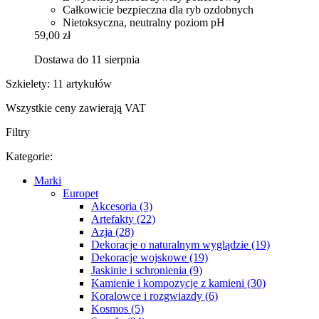
Całkowicie bezpieczna dla ryb ozdobnych
Nietoksyczna, neutralny poziom pH
59,00 zł
Dostawa do 11 sierpnia
Szkielety: 11 artykułów
Wszystkie ceny zawierają VAT
Filtry
Kategorie:
Marki
Europet
Akcesoria (3)
Artefakty (22)
Azja (28)
Dekoracje o naturalnym wyglądzie (19)
Dekoracje wojskowe (19)
Jaskinie i schronienia (9)
Kamienie i kompozycje z kamieni (30)
Koralowce i rozgwiazdy (6)
Kosmos (5)