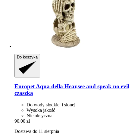
Do koszyka
Europet
Aqua della Hear,see and speak no evil
czaszka
Do wody słodkiej i słonej
Wysoka jakość
Nietoksyczna
90,00 zł
Dostawa do 11 sierpnia