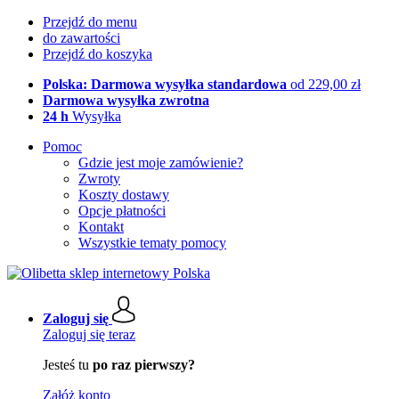
Przejdź do menu
do zawartości
Przejdź do koszyka
Polska: Darmowa wysyłka standardowa
od 229,00 zł
Darmowa wysyłka zwrotna
24 h
Wysyłka
Pomoc
Gdzie jest moje zamówienie?
Zwroty
Koszty dostawy
Opcje płatności
Kontakt
Wszystkie tematy pomocy
Zaloguj się
Zaloguj się teraz
Jesteś tu
po raz pierwszy?
Załóż konto