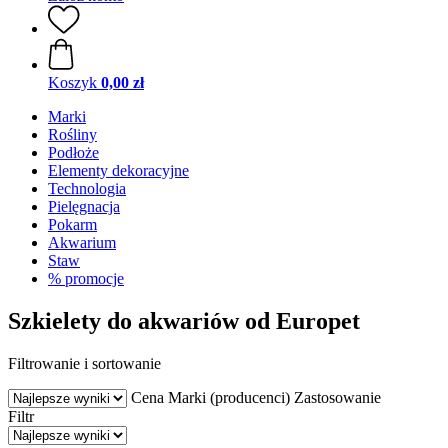
Koszyk
0,00 zł
Marki
Rośliny
Podłoże
Elementy dekoracyjne
Technologia
Pielęgnacja
Pokarm
Akwarium
Staw
% promocje
Szkielety do akwariów od Europet
Filtrowanie i sortowanie
Cena
Marki (producenci)
Zastosowanie
Filtr