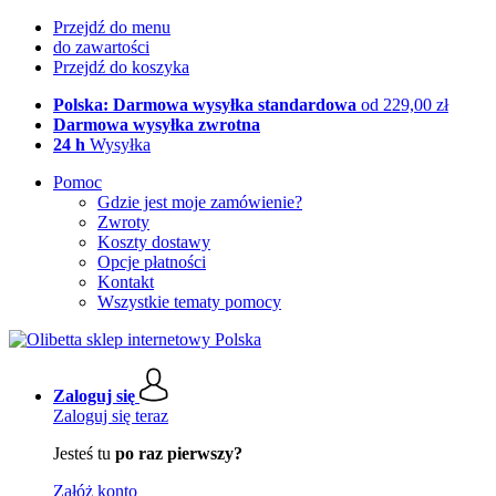
Przejdź do menu
do zawartości
Przejdź do koszyka
Polska: Darmowa wysyłka standardowa
od 229,00 zł
Darmowa wysyłka zwrotna
24 h
Wysyłka
Pomoc
Gdzie jest moje zamówienie?
Zwroty
Koszty dostawy
Opcje płatności
Kontakt
Wszystkie tematy pomocy
Zaloguj się
Zaloguj się teraz
Jesteś tu
po raz pierwszy?
Załóż konto