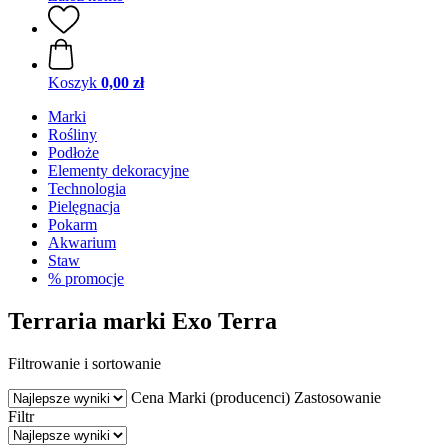
Koszyk
0,00 zł
Marki
Rośliny
Podłoże
Elementy dekoracyjne
Technologia
Pielęgnacja
Pokarm
Akwarium
Staw
% promocje
Terraria marki Exo Terra
Filtrowanie i sortowanie
Cena
Marki (producenci)
Zastosowanie
Filtr