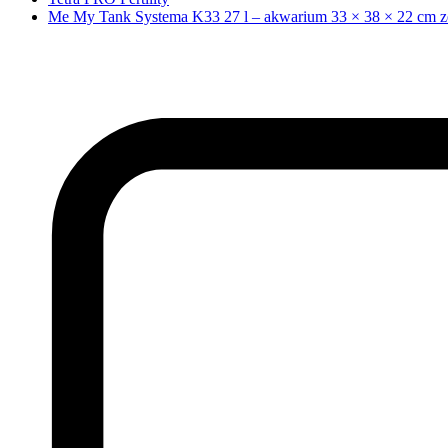
Me My Tank Systema K33 27 l – akwarium 33 × 38 × 22 cm z