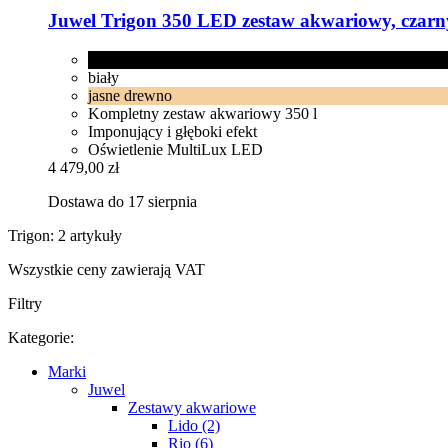
Juwel
Trigon 350 LED zestaw akwariowy, czarn
czarny
biały
jasne drewno
Kompletny zestaw akwariowy 350 l
Imponujący i głęboki efekt
Oświetlenie MultiLux LED
4 479,00 zł
Dostawa do 17 sierpnia
Trigon: 2 artykuły
Wszystkie ceny zawierają VAT
Filtry
Kategorie:
Marki
Juwel
Zestawy akwariowe
Lido (2)
Rio (6)