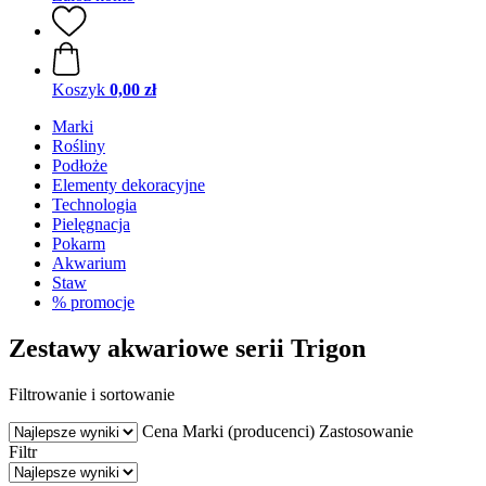
Koszyk
0,00 zł
Marki
Rośliny
Podłoże
Elementy dekoracyjne
Technologia
Pielęgnacja
Pokarm
Akwarium
Staw
% promocje
Zestawy akwariowe serii Trigon
Filtrowanie i sortowanie
Cena
Marki (producenci)
Zastosowanie
Filtr