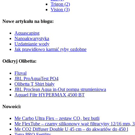
Trigon (2)
Vision (3)
Nowe artykułu na blogu:
Aquascaping
Nanoakwarystyka
Uzdatnianie wody
Jak prawidłowo karmić ryby ozdobne
Odkryj Olibetta:
Fluval
JBL ProAquaTest PO4
Olibetta T Shirt biały
JBL Proclean Aqua in-Out pompa strumieniowa
Aquael Filtr HYPERMAX 4500 BT
Nowości:
Me Carbo Ultra Flex – zestaw CO₂ bez butli
Me FlexTube – czarny silikonowy wąż filtracyjny 12/16 mm, 
Me CO2 Diffuser Double U 45 cm – do akwariów do 450 l
Tetra PRO Fertility