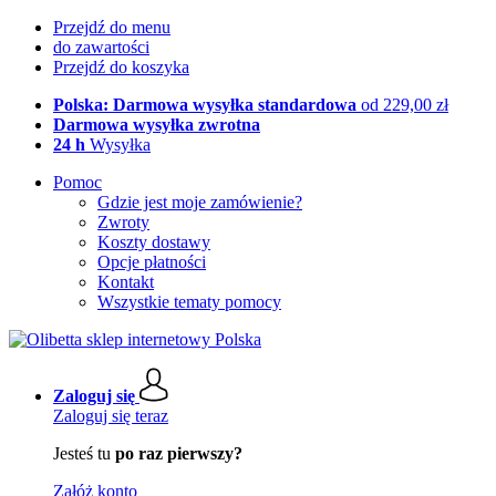
Przejdź do menu
do zawartości
Przejdź do koszyka
Polska: Darmowa wysyłka standardowa
od 229,00 zł
Darmowa wysyłka zwrotna
24 h
Wysyłka
Pomoc
Gdzie jest moje zamówienie?
Zwroty
Koszty dostawy
Opcje płatności
Kontakt
Wszystkie tematy pomocy
Zaloguj się
Zaloguj się teraz
Jesteś tu
po raz pierwszy?
Załóż konto