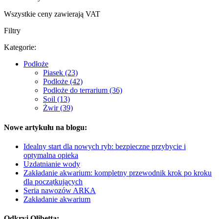
Wszystkie ceny zawierają VAT
Filtry
Kategorie:
Podłoże
Piasek (23)
Podłoże (42)
Podłoże do terrarium (36)
Soil (13)
Żwir (39)
Nowe artykułu na blogu:
Idealny start dla nowych ryb: bezpieczne przybycie i
optymalna opieka
Uzdatnianie wody
Zakładanie akwarium: kompletny przewodnik krok po kroku
dla początkujących
Seria nawozów ARKA
Zakładanie akwarium
Odkryj Olibetta: