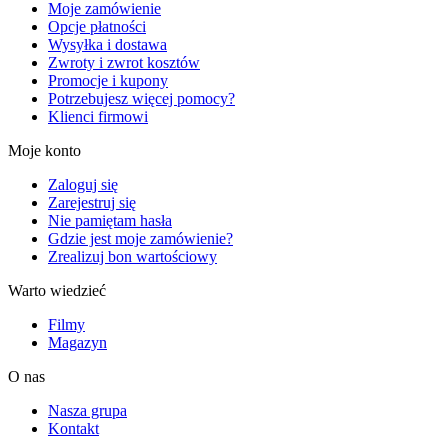
Moje zamówienie
Opcje płatności
Wysyłka i dostawa
Zwroty i zwrot kosztów
Promocje i kupony
Potrzebujesz więcej pomocy?
Klienci firmowi
Moje konto
Zaloguj się
Zarejestruj się
Nie pamiętam hasła
Gdzie jest moje zamówienie?
Zrealizuj bon wartościowy
Warto wiedzieć
Filmy
Magazyn
O nas
Nasza grupa
Kontakt