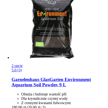
2 opcje
5.0 (3)
Garnelenhaus
GlasGarten Environment
Aquarium Soil Powder, 9 L
Obniża i buforuje wartość pH
Dla krystalicznie czystej wody
Z cennymi kwasami fulwowymi
180,00 zł
(20,00 zł / l)