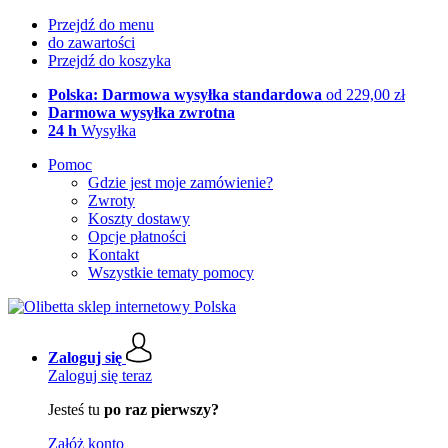
Przejdź do menu
do zawartości
Przejdź do koszyka
Polska: Darmowa wysyłka standardowa
od 229,00 zł
Darmowa wysyłka zwrotna
24 h
Wysyłka
Pomoc
Gdzie jest moje zamówienie?
Zwroty
Koszty dostawy
Opcje płatności
Kontakt
Wszystkie tematy pomocy
Zaloguj się
Zaloguj się teraz
Jesteś tu
po raz pierwszy?
Załóż konto