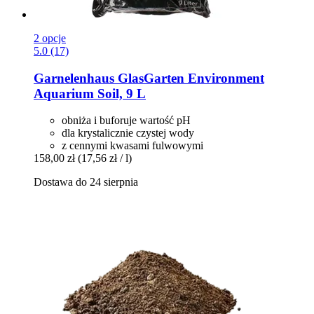
2 opcje
5.0 (17)
Garnelenhaus
GlasGarten Environment
Aquarium Soil, 9 L
obniża i buforuje wartość pH
dla krystalicznie czystej wody
z cennymi kwasami fulwowymi
158,00 zł
(17,56 zł / l)
Dostawa do 24 sierpnia