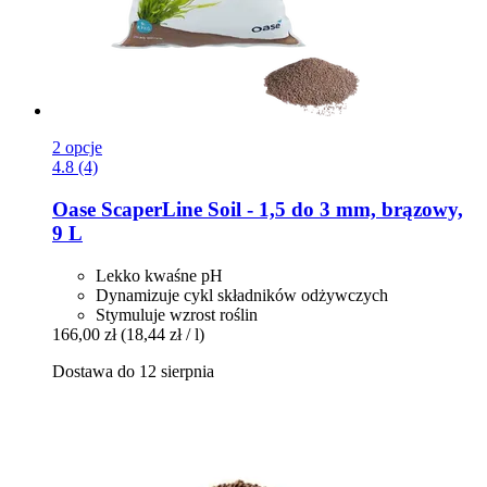
2 opcje
4.8 (4)
Oase
ScaperLine Soil -​ 1,5 do 3 mm, brązowy,
9 L
Lekko kwaśne pH
Dynamizuje cykl składników odżywczych
Stymuluje wzrost roślin
166,00 zł
(18,44 zł / l)
Dostawa do 12 sierpnia