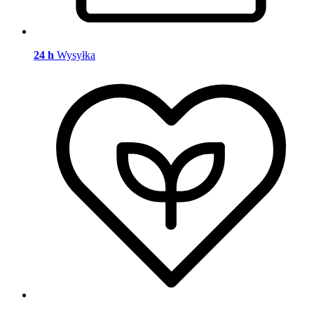
24 h
Wysyłka