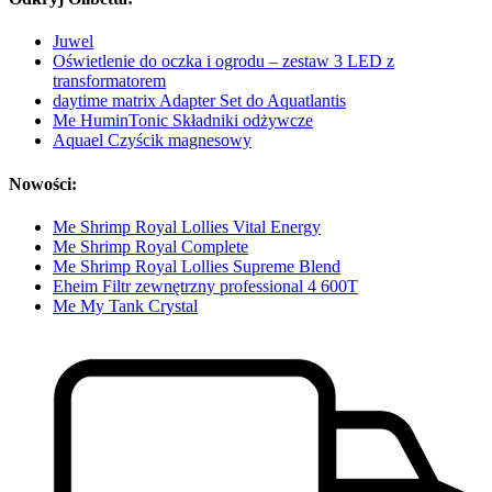
Juwel
Oświetlenie do oczka i ogrodu – zestaw 3 LED z
transformatorem
daytime matrix Adapter Set do Aquatlantis
Me HuminTonic Składniki odżywcze
Aquael Czyścik magnesowy
Nowości:
Me Shrimp Royal Lollies Vital Energy
Me Shrimp Royal Complete
Me Shrimp Royal Lollies Supreme Blend
Eheim Filtr zewnętrzny professional 4 600T
Me My Tank Crystal