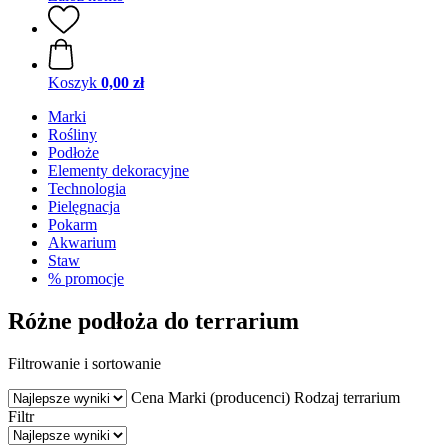
Koszyk
0,00 zł
Marki
Rośliny
Podłoże
Elementy dekoracyjne
Technologia
Pielęgnacja
Pokarm
Akwarium
Staw
% promocje
Różne podłoża do terrarium
Filtrowanie i sortowanie
Cena
Marki (producenci)
Rodzaj terrarium
Filtr