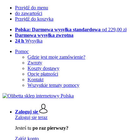
Przejdź do menu
do zawartości
Przejdź do koszyka
Polska: Darmowa wysyłka standardowa
od 229,00 zł
Darmowa wysyłka zwrotna
24 h
Wysyłka
Pomoc
Gdzie jest moje zamówienie?
Zwroty
Koszty dostawy
Opcje płatności
Kontakt
Wszystkie tematy pomocy
Zaloguj się
Zaloguj się teraz
Jesteś tu
po raz pierwszy?
Załóż konto