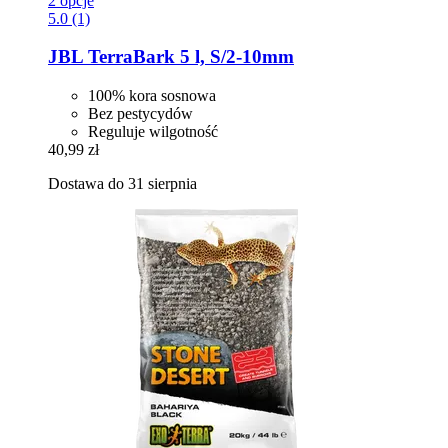
2 opcje
5.0 (1)
JBL
TerraBark 5 l, S/2-​10mm
100% kora sosnowa
Bez pestycydów
Reguluje wilgotność
40,99 zł
Dostawa do 31 sierpnia