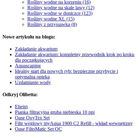
Rośliny wodne na korzeniu (16)
Rośliny wodne na skale lawy (12)
Rośliny wodne w doniczce (123)
Rośliny wodne XL (15)
Rośliny z przyssawką (8)
Nowe artykułu na blogu:
Zakładanie akwarium
Zakładanie akwarium: kompletny przewodnik krok po kroku
dla początkujących
Aquascaping
Idealny start dla nowych ryb: bezpieczne przybycie i
optymalna opieka
Uzdatnianie wody
Odkryj Olibetta:
Eheim
Pianka filtracyjna gruba niebieska 10 ppi
Oase OxyTex Set
Filtr węglowy myAqua 1900 C2 Refill - wkład wewnętrzny
Oase FiltoMatic Set OC