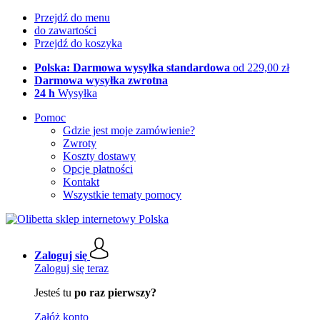
Przejdź do menu
do zawartości
Przejdź do koszyka
Polska: Darmowa wysyłka standardowa
od 229,00 zł
Darmowa wysyłka zwrotna
24 h
Wysyłka
Pomoc
Gdzie jest moje zamówienie?
Zwroty
Koszty dostawy
Opcje płatności
Kontakt
Wszystkie tematy pomocy
Zaloguj się
Zaloguj się teraz
Jesteś tu
po raz pierwszy?
Załóż konto