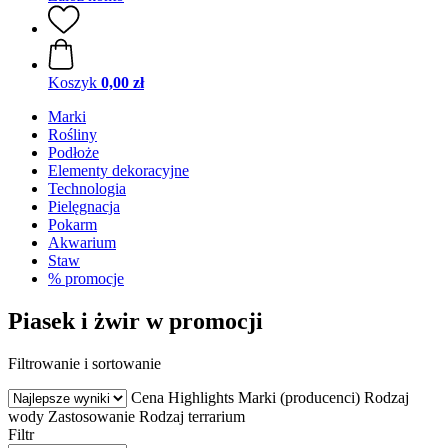
Koszyk
0,00 zł
Marki
Rośliny
Podłoże
Elementy dekoracyjne
Technologia
Pielęgnacja
Pokarm
Akwarium
Staw
% promocje
Piasek i żwir w promocji
Filtrowanie i sortowanie
Cena
Highlights
Marki (producenci)
Rodzaj
wody
Zastosowanie
Rodzaj terrarium
Filtr