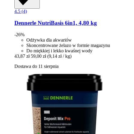
4.5 (4)
Dennerle
NutriBasis 6in1, 4,80 kg
-26%
Odżywka dla akwariów
Skoncentrowane żelazo w formie magazynu
Do miękkiej i lekko kwaśnej wody
43,87 zł
59,00 zł
(9,14 zł / kg)
Dostawa do 11 sierpnia