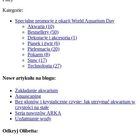
Kategorie:
Specjalne promocje z okazji World Aquarium Day
Akwaria (10)
Bestsellery (50)
Dekoracje i akcesoria (1)
Piasek i żwir (6)
Pielęgnacja (20)
Pokarm (8)
Staw (17)
Technologia (27)
Nowe artykułu na blogu:
Zakładanie akwarium
Aquascaping
Bez glonów i krystalicznie czyste: Jak utrzymać akwarium w
czystości na stałe
Seria nawozów ARKA
Uzdatnianie wody
Odkryj Olibetta: