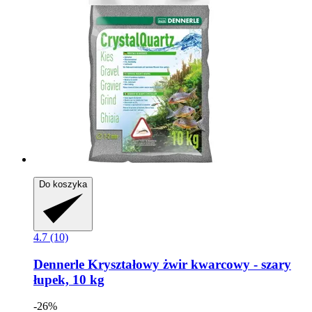
Do koszyka
4.7 (10)
Dennerle
Kryształowy żwir kwarcowy -​ szary
łupek, 10 kg
-26%