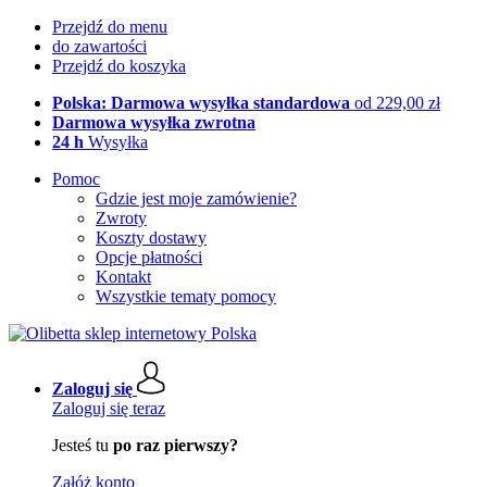
Przejdź do menu
do zawartości
Przejdź do koszyka
Polska: Darmowa wysyłka standardowa
od 229,00 zł
Darmowa wysyłka zwrotna
24 h
Wysyłka
Pomoc
Gdzie jest moje zamówienie?
Zwroty
Koszty dostawy
Opcje płatności
Kontakt
Wszystkie tematy pomocy
Zaloguj się
Zaloguj się teraz
Jesteś tu
po raz pierwszy?
Załóż konto