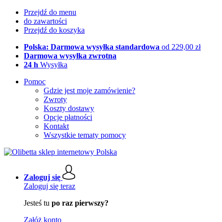
Przejdź do menu
do zawartości
Przejdź do koszyka
Polska: Darmowa wysyłka standardowa
od 229,00 zł
Darmowa wysyłka zwrotna
24 h
Wysyłka
Pomoc
Gdzie jest moje zamówienie?
Zwroty
Koszty dostawy
Opcje płatności
Kontakt
Wszystkie tematy pomocy
Zaloguj się
Zaloguj się teraz
Jesteś tu
po raz pierwszy?
Załóż konto