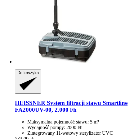
Do koszyka
HEISSNER
System filtracji stawu Smartline
FA2000UV-​00, 2.000 l/h
Maksymalna pojemność stawu: 5 m³
Wydajność pompy: 2000 l/h
Zintegrowany 11-watowy sterylizator UVC
533,00 zł