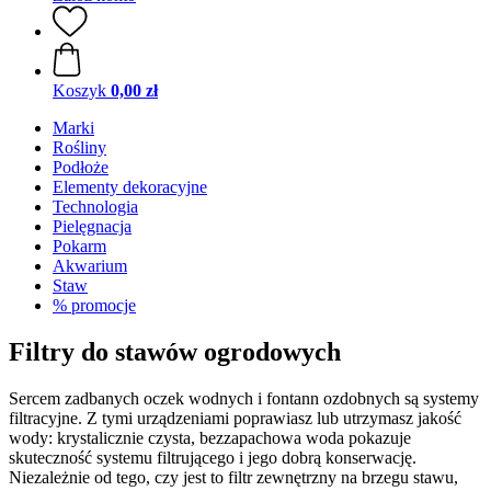
Koszyk
0,00 zł
Marki
Rośliny
Podłoże
Elementy dekoracyjne
Technologia
Pielęgnacja
Pokarm
Akwarium
Staw
% promocje
Filtry do stawów ogrodowych
Sercem zadbanych oczek wodnych i fontann ozdobnych są systemy
filtracyjne. Z tymi urządzeniami poprawiasz lub utrzymasz jakość
wody: krystalicznie czysta, bezzapachowa woda pokazuje
skuteczność systemu filtrującego i jego dobrą konserwację.
Niezależnie od tego, czy jest to filtr zewnętrzny na brzegu stawu,