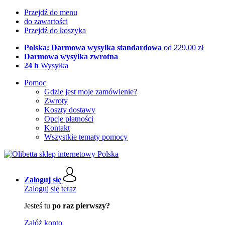
Przejdź do menu
do zawartości
Przejdź do koszyka
Polska: Darmowa wysyłka standardowa
od 229,00 zł
Darmowa wysyłka zwrotna
24 h
Wysyłka
Pomoc
Gdzie jest moje zamówienie?
Zwroty
Koszty dostawy
Opcje płatności
Kontakt
Wszystkie tematy pomocy
Zaloguj się
Zaloguj się teraz
Jesteś tu
po raz pierwszy?
Załóż konto