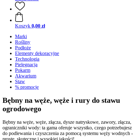
Koszyk
0,00 zł
Marki
Rośliny
Podłoże
Elementy dekoracyjne
Technologia
Pielęgnacja
Pokarm
Akwarium
Staw
% promocje
Bębny na węże, węże i rury do stawu
ogrodowego
Bębny na węże, węże, złącza, dysze natryskowe, zawory, złącza,
ograniczniki wody: ta gama oferuje wszystko, czego potrzebujesz
do podlewania i czyszczenia za pomocą systemu węży wodnych -
proste, skuteczne i wysokiej jakości!