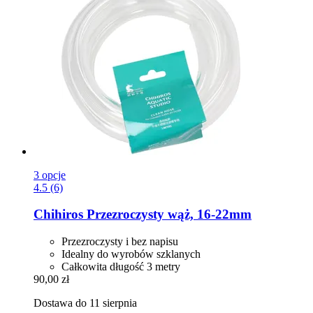
3 opcje
4.5 (6)
Chihiros
Przezroczysty wąż, 16-​22mm
Przezroczysty i bez napisu
Idealny do wyrobów szklanych
Całkowita długość 3 metry
90,00 zł
Dostawa do 11 sierpnia