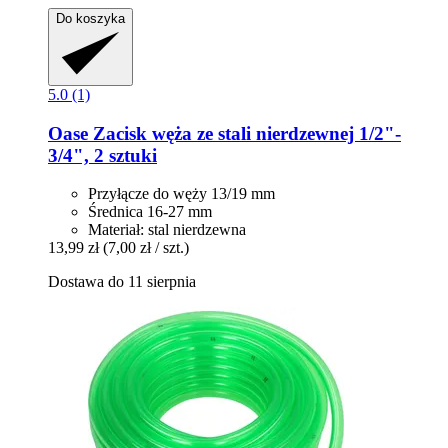
Do koszyka
5.0 (1)
Oase
Zacisk węża ze stali nierdzewnej 1/2"-​
3/4", 2 sztuki
Przyłącze do węży 13/19 mm
Średnica 16-27 mm
Materiał: stal nierdzewna
13,99 zł
(7,00 zł / szt.)
Dostawa do 11 sierpnia