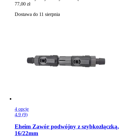
77,00 zł
Dostawa do 11 sierpnia
4 opcje
4.9 (9)
Eheim
Zawór podwójny z szybkozłączką,
16/22mm