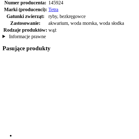
Numer producenta:
145924
Marki (producenci):
Tetra
Gatunki zwierząt:
ryby, bezkręgowce
Zastosowanie:
akwarium, woda morska, woda słodka
Rodzaje produktów:
wąż
Informacje prawne
Pasujące produkty