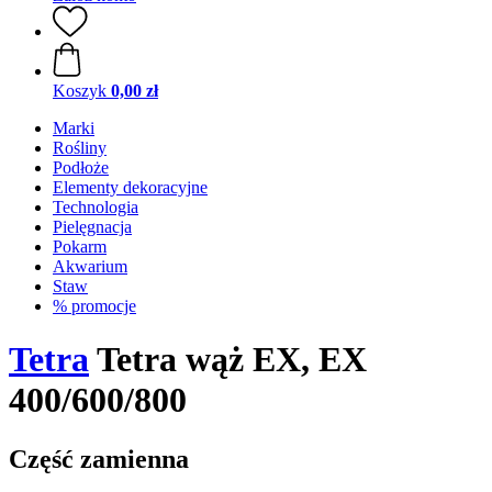
Koszyk
0,00 zł
Marki
Rośliny
Podłoże
Elementy dekoracyjne
Technologia
Pielęgnacja
Pokarm
Akwarium
Staw
% promocje
Tetra
Tetra wąż EX, EX
400/600/800
Część zamienna