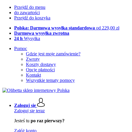
Przejdź do menu
do zawartości
Przejdź do koszyka
Polska: Darmowa wysyłka standardowa
od 229,00 zł
Darmowa wysyłka zwrotna
24 h
Wysyłka
Pomoc
Gdzie jest moje zamówienie?
Zwroty
Koszty dostawy
Opcje płatności
Kontakt
Wszystkie tematy pomocy
Zaloguj się
Zaloguj się teraz
Jesteś tu
po raz pierwszy?
Załóż konto