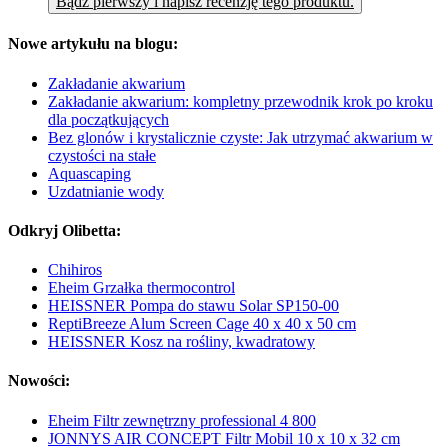
Bądź pierwszy i napisz recenzję tego produktu.
Nowe artykułu na blogu:
Zakładanie akwarium
Zakładanie akwarium: kompletny przewodnik krok po kroku
dla początkujących
Bez glonów i krystalicznie czyste: Jak utrzymać akwarium w
czystości na stałe
Aquascaping
Uzdatnianie wody
Odkryj Olibetta:
Chihiros
Eheim Grzałka thermocontrol
HEISSNER Pompa do stawu Solar SP150-00
ReptiBreeze Alum Screen Cage 40 x 40 x 50 cm
HEISSNER Kosz na rośliny, kwadratowy
Nowości:
Eheim Filtr zewnętrzny professional 4 800
JONNYS AIR CONCEPT Filtr Mobil 10 x 10 x 32 cm