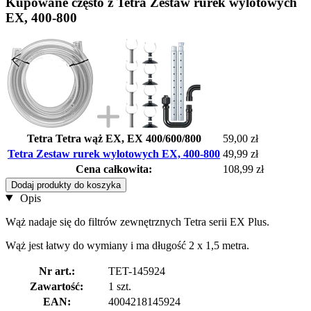
Kupowane często z Tetra Zestaw rurek wylotowych
EX, 400-800
Tetra Tetra wąż EX, EX 400/600/800
59,00 zł
Tetra Zestaw rurek wylotowych EX, 400-800
49,99 zł
Cena całkowita:
108,99 zł
Dodaj produkty do koszyka
Opis
Wąż nadaje się do filtrów zewnętrznych Tetra serii EX Plus.
Wąż jest łatwy do wymiany i ma długość 2 x 1,5 metra.
Nr art.:
TET-145924
Zawartość:
1 szt.
EAN:
4004218145924