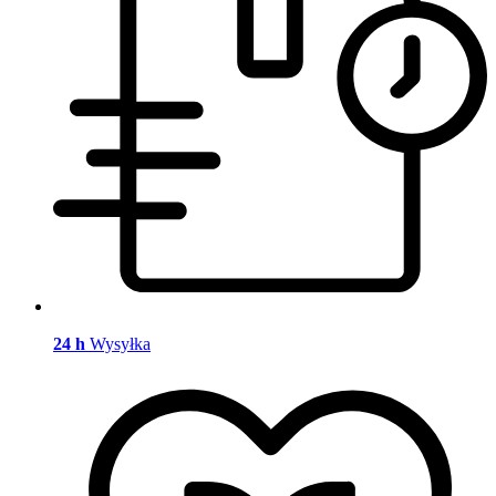
24 h
Wysyłka