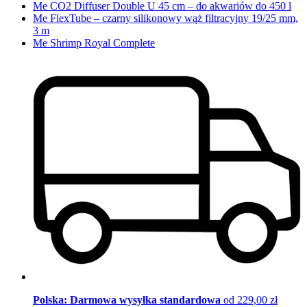
Me CO2 Diffuser Double U 45 cm – do akwariów do 450 l
Me FlexTube – czarny silikonowy wąż filtracyjny 19/25 mm,
3 m
Me Shrimp Royal Complete
Polska: Darmowa wysyłka standardowa
od 229,00 zł