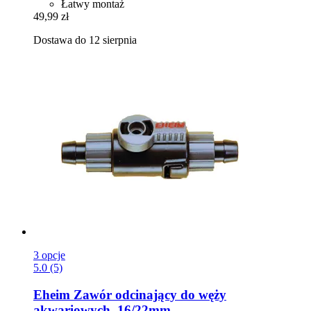
Łatwy montaż
49,99 zł
Dostawa do 12 sierpnia
3 opcje
5.0 (5)
Eheim
Zawór odcinający do węży
akwariowych, 16/22mm