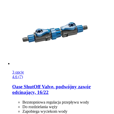
3 opcje
4.6 (7)
Oase
ShutOff Valve, podwójny zawór
odcinający, 16/22
Bezstopniowa regulacja przepływu wody
Do rozdzielania węży
Zapobiega wyciekom wody