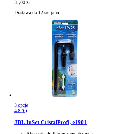
81,00 zł
Dostawa do 12 sierpnia
3 opcje
4.8 (6)
JBL
InSet CristalProfi, e1901
Akcesoria do filtrów zewnętrznych