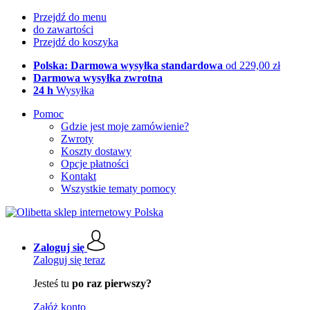
Przejdź do menu
do zawartości
Przejdź do koszyka
Polska: Darmowa wysyłka standardowa
od 229,00 zł
Darmowa wysyłka zwrotna
24 h
Wysyłka
Pomoc
Gdzie jest moje zamówienie?
Zwroty
Koszty dostawy
Opcje płatności
Kontakt
Wszystkie tematy pomocy
Zaloguj się
Zaloguj się teraz
Jesteś tu
po raz pierwszy?
Załóż konto