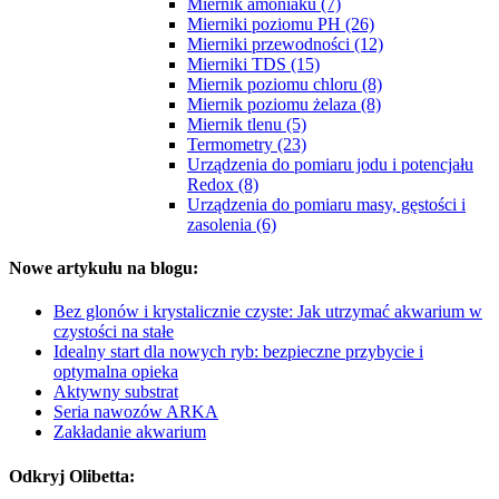
Miernik amoniaku (7)
Mierniki poziomu PH (26)
Mierniki przewodności (12)
Mierniki TDS (15)
Miernik poziomu chloru (8)
Miernik poziomu żelaza (8)
Miernik tlenu (5)
Termometry (23)
Urządzenia do pomiaru jodu i potencjału
Redox (8)
Urządzenia do pomiaru masy, gęstości i
zasolenia (6)
Nowe artykułu na blogu:
Bez glonów i krystalicznie czyste: Jak utrzymać akwarium w
czystości na stałe
Idealny start dla nowych ryb: bezpieczne przybycie i
optymalna opieka
Aktywny substrat
Seria nawozów ARKA
Zakładanie akwarium
Odkryj Olibetta: