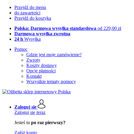
Przejdź do menu
do zawartości
Przejdź do koszyka
Polska: Darmowa wysyłka standardowa
od 229,00 zł
Darmowa wysyłka zwrotna
24 h
Wysyłka
Pomoc
Gdzie jest moje zamówienie?
Zwroty
Koszty dostawy
Opcje płatności
Kontakt
Wszystkie tematy pomocy
Zaloguj się
Zaloguj się teraz
Jesteś tu
po raz pierwszy?
Załóż konto