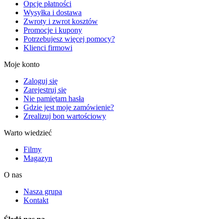
Opcje płatności
Wysyłka i dostawa
Zwroty i zwrot kosztów
Promocje i kupony
Potrzebujesz więcej pomocy?
Klienci firmowi
Moje konto
Zaloguj się
Zarejestruj się
Nie pamiętam hasła
Gdzie jest moje zamówienie?
Zrealizuj bon wartościowy
Warto wiedzieć
Filmy
Magazyn
O nas
Nasza grupa
Kontakt