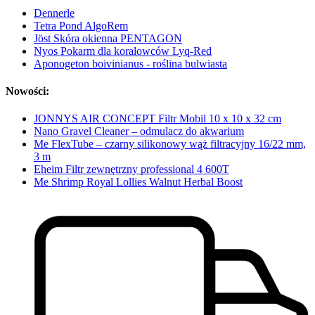
Dennerle
Tetra Pond AlgoRem
Jöst Skóra okienna PENTAGON
Nyos Pokarm dla koralowców Lyq-Red
Aponogeton boivinianus - roślina bulwiasta
Nowości:
JONNYS AIR CONCEPT Filtr Mobil 10 x 10 x 32 cm
Nano Gravel Cleaner – odmulacz do akwarium
Me FlexTube – czarny silikonowy wąż filtracyjny 16/22 mm,
3 m
Eheim Filtr zewnętrzny professional 4 600T
Me Shrimp Royal Lollies Walnut Herbal Boost