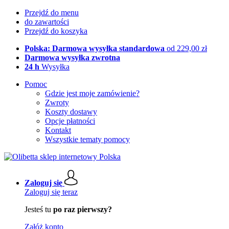
Przejdź do menu
do zawartości
Przejdź do koszyka
Polska: Darmowa wysyłka standardowa
od 229,00 zł
Darmowa wysyłka zwrotna
24 h
Wysyłka
Pomoc
Gdzie jest moje zamówienie?
Zwroty
Koszty dostawy
Opcje płatności
Kontakt
Wszystkie tematy pomocy
Zaloguj się
Zaloguj się teraz
Jesteś tu
po raz pierwszy?
Załóż konto