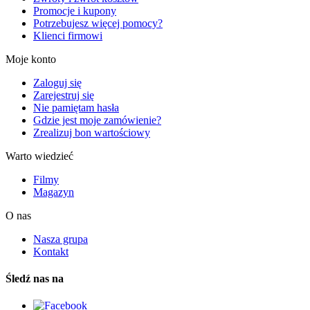
Promocje i kupony
Potrzebujesz więcej pomocy?
Klienci firmowi
Moje konto
Zaloguj się
Zarejestruj się
Nie pamiętam hasła
Gdzie jest moje zamówienie?
Zrealizuj bon wartościowy
Warto wiedzieć
Filmy
Magazyn
O nas
Nasza grupa
Kontakt
Śledź nas na