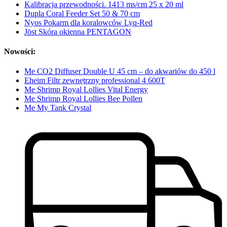
Kalibracja przewodności. 1413 ms/cm 25 x 20 ml
Dupla Coral Feeder Set 50 & 70 cm
Nyos Pokarm dla koralowców Lyq-Red
Jöst Skóra okienna PENTAGON
Nowości:
Me CO2 Diffuser Double U 45 cm – do akwariów do 450 l
Eheim Filtr zewnętrzny professional 4 600T
Me Shrimp Royal Lollies Vital Energy
Me Shrimp Royal Lollies Bee Pollen
Me My Tank Crystal