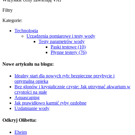
Filtry
Kategorie:
Technologia
Urządzenia pomiarowe i testy wody
Testy parametrów wody
Paski testowe (10)
Płynne testery (76)
Nowe artykułu na blogu:
Idealny start dla nowych ryb: bezpieczne przybycie i
optymalna opieka
Bez glonów i krystalicznie czyste: Jak utrzymać akwarium w
czystości na stałe
Aquascaping
Jak prawidłowo karmić ryby ozdobne
Uzdatnianie wody
Odkryj Olibetta:
Eheim