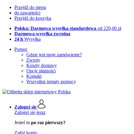
Przejdź do menu
do zawartości
Przejdź do koszyka
Polska: Darmowa wysyłka standardowa
od 229,00 zł
Darmowa wysyłka zwrotna
24 h
Wysyłka
Pomoc
Gdzie jest moje zamówienie?
Zwroty
Koszty dostawy
Opcje płatności
Kontakt
Wszystkie tematy pomocy
Zaloguj się
Zaloguj się teraz
Jesteś tu
po raz pierwszy?
Załóż konto