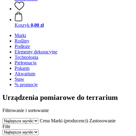
Koszyk
0,00 zł
Marki
Rośliny
Podłoże
Elementy dekoracyjne
Technologia
Pielęgnacja
Pokarm
Akwarium
Staw
% promocje
Urządzenia pomiarowe do terrarium
Filtrowanie i sortowanie
Cena
Marki (producenci)
Zastosowanie
Filtr