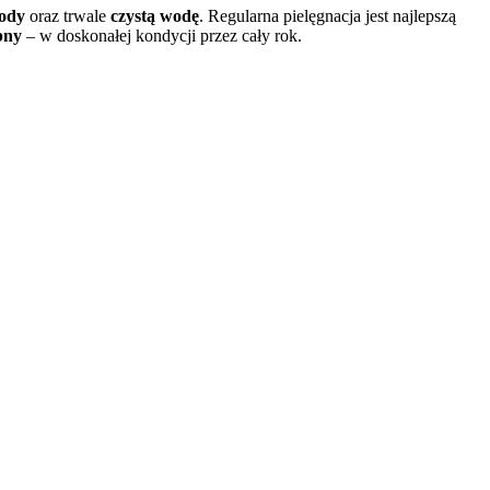
wody
oraz trwale
czystą wodę
. Regularna pielęgnacja jest najlepszą
bny
– w doskonałej kondycji przez cały rok.