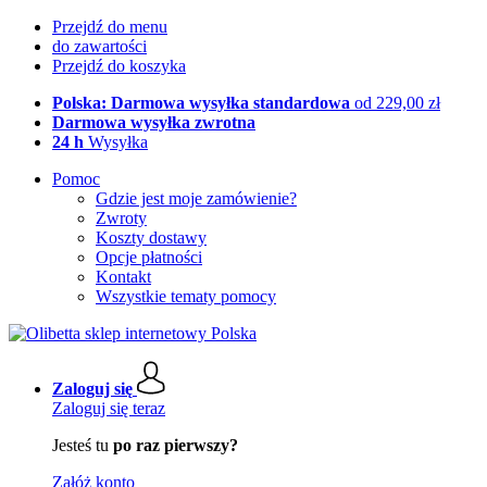
Przejdź do menu
do zawartości
Przejdź do koszyka
Polska: Darmowa wysyłka standardowa
od 229,00 zł
Darmowa wysyłka zwrotna
24 h
Wysyłka
Pomoc
Gdzie jest moje zamówienie?
Zwroty
Koszty dostawy
Opcje płatności
Kontakt
Wszystkie tematy pomocy
Zaloguj się
Zaloguj się teraz
Jesteś tu
po raz pierwszy?
Załóż konto