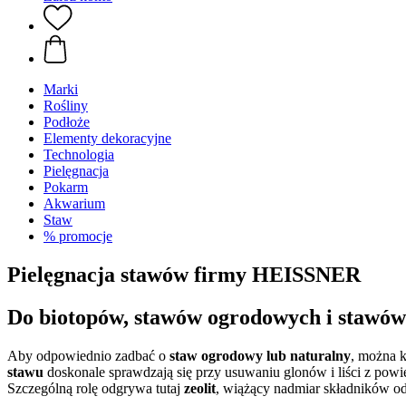
Marki
Rośliny
Podłoże
Elementy dekoracyjne
Technologia
Pielęgnacja
Pokarm
Akwarium
Staw
% promocje
Pielęgnacja stawów firmy HEISSNER
Do biotopów, stawów ogrodowych i stawó
Aby odpowiednio zadbać o
staw ogrodowy lub naturalny
, można k
stawu
doskonale sprawdzają się przy usuwaniu glonów i liści z powi
Szczególną rolę odgrywa tutaj
zeolit
, wiążący nadmiar składników od