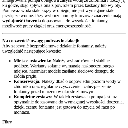
zintegrowana pompa obiegowa zasysa wodę ze zbiornika i tłoczy ją
ku górze, skąd spływa ona z powrotem przez kaskady lub wyloty.
Ponieważ woda stale krąży w obiegu, nie jest wymagane stałe
przyłącze wodne. Przy wyborze pompy kluczowe znaczenie mają
wydajność tłoczenia
dopasowana do wysokości fontanny,
możliwość pracy ciągłej oraz energooszczędność.
Na co zwrócić uwagę podczas instalacji:
Aby zapewnić bezproblemowe działanie fontanny, należy
uwzględnić następujące kwestie:
Miejsce ustawienia:
Należy wybrać równe i stabilne
podłoże. Warianty solarne wymagają nasłonecznionego
miejsca, natomiast modele zasilane sieciowo dostępu do
źródła prądu.
Konserwacja:
Należy dbać o odpowiedni poziom wody w
zbiorniku oraz regularne czyszczenie i zabezpieczenie
fontanny przed mrozem w okresie zimowym.
Kompletne zestawy:
W takich zestawach pompa jest już
optymalnie dopasowana do wymaganej wysokości tłoczenia,
dzięki czemu fontanna jest gotowa do użycia od razu po
montażu.
Filtry