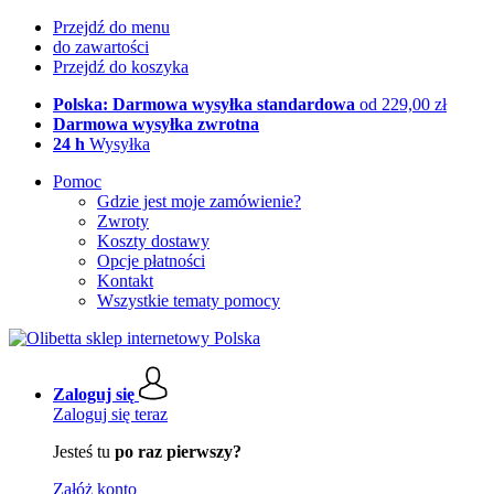
Przejdź do menu
do zawartości
Przejdź do koszyka
Polska: Darmowa wysyłka standardowa
od 229,00 zł
Darmowa wysyłka zwrotna
24 h
Wysyłka
Pomoc
Gdzie jest moje zamówienie?
Zwroty
Koszty dostawy
Opcje płatności
Kontakt
Wszystkie tematy pomocy
Zaloguj się
Zaloguj się teraz
Jesteś tu
po raz pierwszy?
Załóż konto