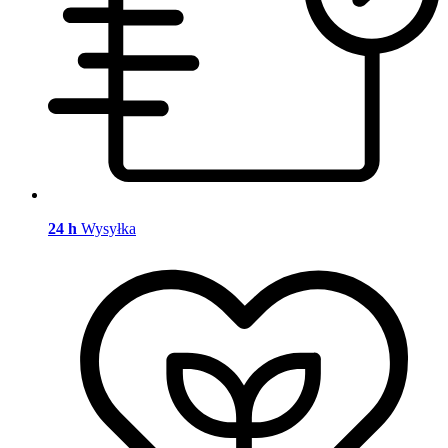
24 h
Wysyłka