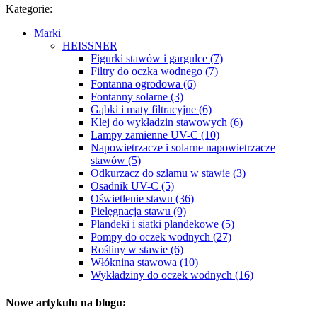
Kategorie:
Marki
HEISSNER
Figurki stawów i gargulce (7)
Filtry do oczka wodnego (7)
Fontanna ogrodowa (6)
Fontanny solarne (3)
Gąbki i maty filtracyjne (6)
Klej do wykładzin stawowych (6)
Lampy zamienne UV-C (10)
Napowietrzacze i solarne napowietrzacze
stawów (5)
Odkurzacz do szlamu w stawie (3)
Osadnik UV-C (5)
Oświetlenie stawu (36)
Pielęgnacja stawu (9)
Plandeki i siatki plandekowe (5)
Pompy do oczek wodnych (27)
Rośliny w stawie (6)
Włóknina stawowa (10)
Wykładziny do oczek wodnych (16)
Nowe artykułu na blogu: