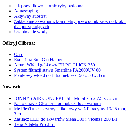
Jak prawidłowo karmić ryby ozdobne
Aquascaping
Aktywny substrat
Zakładanie akwarium: kompletny przewodnik krok po kroku
dla początkujących
Uzdatnianie wody
Odkryj Olibetta:
Oase
Exo Terra Sun Glo Halogen
Amtra Wkład gąbkowy FILPO CLICK 250
System filtracji stawu Smartline FA2000UV-00
Piankowy wkład do filtra niebieski 50 x 50 x 3 cm
Nowości:
JONNYS AIR CONCEPT Filtr Mobil 7,5 x 7,5 x 32 cm
Nano Gravel Cleaner – odmulacz do akwarium
Me FlexTube – czarny silikonowy wąż filtracyjny 19/25 mm,
3 m
Zasilacz LED do akwariów Siena 330 i Vicenza 260 BT
Tetra VitaMinPro 3in1