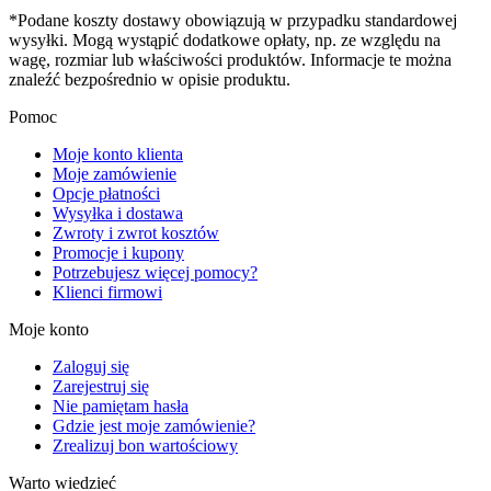
*Podane koszty dostawy obowiązują w przypadku standardowej
wysyłki. Mogą wystąpić dodatkowe opłaty, np. ze względu na
wagę, rozmiar lub właściwości produktów. Informacje te można
znaleźć bezpośrednio w opisie produktu.
Pomoc
Moje konto klienta
Moje zamówienie
Opcje płatności
Wysyłka i dostawa
Zwroty i zwrot kosztów
Promocje i kupony
Potrzebujesz więcej pomocy?
Klienci firmowi
Moje konto
Zaloguj się
Zarejestruj się
Nie pamiętam hasła
Gdzie jest moje zamówienie?
Zrealizuj bon wartościowy
Warto wiedzieć