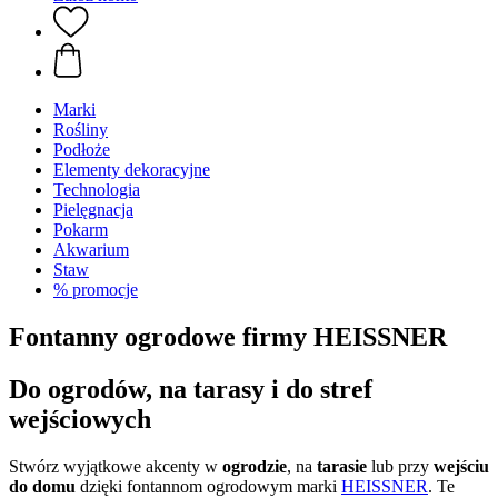
Marki
Rośliny
Podłoże
Elementy dekoracyjne
Technologia
Pielęgnacja
Pokarm
Akwarium
Staw
% promocje
Fontanny ogrodowe firmy HEISSNER
Do ogrodów, na tarasy i do stref
wejściowych
Stwórz wyjątkowe akcenty w
ogrodzie
, na
tarasie
lub przy
wejściu
do domu
dzięki fontannom ogrodowym marki
HEISSNER
. Te