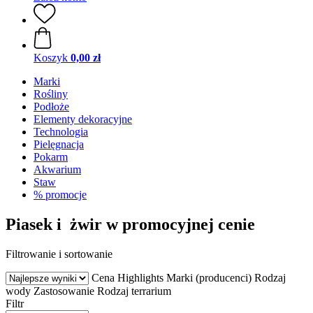
Koszyk
0,00 zł
Marki
Rośliny
Podłoże
Elementy dekoracyjne
Technologia
Pielęgnacja
Pokarm
Akwarium
Staw
% promocje
Piasek i żwir w promocyjnej cenie
Filtrowanie i sortowanie
Cena
Highlights
Marki (producenci)
Rodzaj
wody
Zastosowanie
Rodzaj terrarium
Filtr