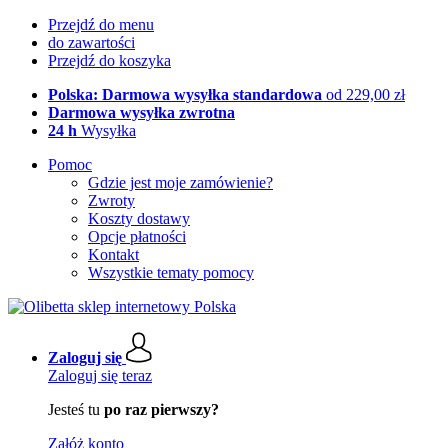
Przejdź do menu
do zawartości
Przejdź do koszyka
Polska: Darmowa wysyłka standardowa
od 229,00 zł
Darmowa wysyłka zwrotna
24 h
Wysyłka
Pomoc
Gdzie jest moje zamówienie?
Zwroty
Koszty dostawy
Opcje płatności
Kontakt
Wszystkie tematy pomocy
Zaloguj się
Zaloguj się teraz
Jesteś tu
po raz pierwszy?
Załóż konto