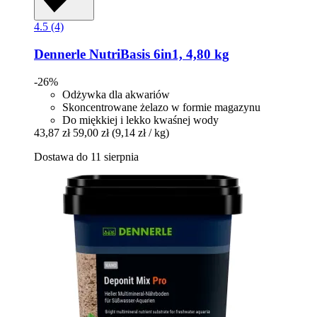
4.5 (4)
Dennerle
NutriBasis 6in1, 4,80 kg
-26%
Odżywka dla akwariów
Skoncentrowane żelazo w formie magazynu
Do miękkiej i lekko kwaśnej wody
43,87 zł
59,00 zł
(9,14 zł / kg)
Dostawa do 11 sierpnia