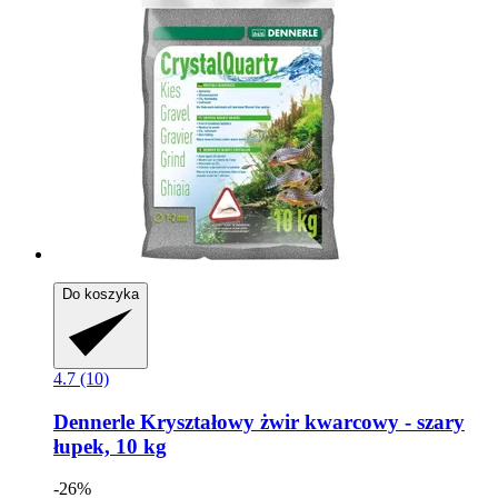
Do koszyka
4.7 (10)
Dennerle
Kryształowy żwir kwarcowy -​ szary
łupek, 10 kg
-26%