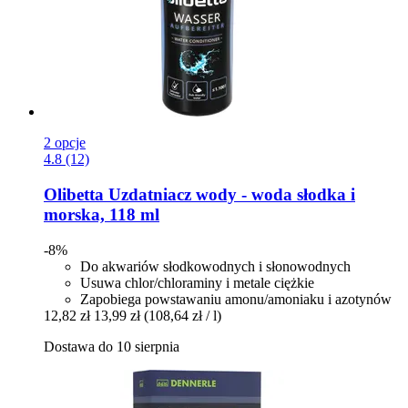
2 opcje
4.8 (12)
Olibetta
Uzdatniacz wody -​ woda słodka i
morska, 118 ml
-8%
Do akwariów słodkowodnych i słonowodnych
Usuwa chlor/chloraminy i metale ciężkie
Zapobiega powstawaniu amonu/amoniaku i azotynów
12,82 zł
13,99 zł
(108,64 zł / l)
Dostawa do 10 sierpnia