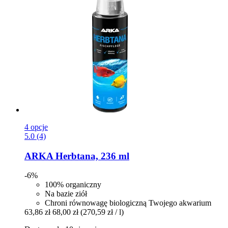
4 opcje
5.0 (4)
ARKA
Herbtana, 236 ml
-6%
100% organiczny
Na bazie ziół
Chroni równowagę biologiczną Twojego akwarium
63,86 zł
68,00 zł
(270,59 zł / l)