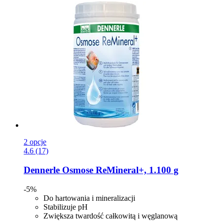
2 opcje
4.6 (17)
Dennerle
Osmose ReMineral+, 1.100 g
-5%
Do hartowania i mineralizacji
Stabilizuje pH
Zwiększa twardość całkowitą i węglanową