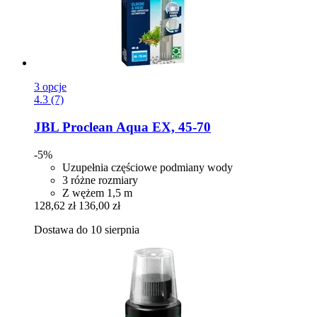
3 opcje
4.3 (7)
JBL
Proclean Aqua EX, 45-​70
-5%
Uzupełnia częściowe podmiany wody
3 różne rozmiary
Z wężem 1,5 m
128,62 zł
136,00 zł
Dostawa do 10 sierpnia