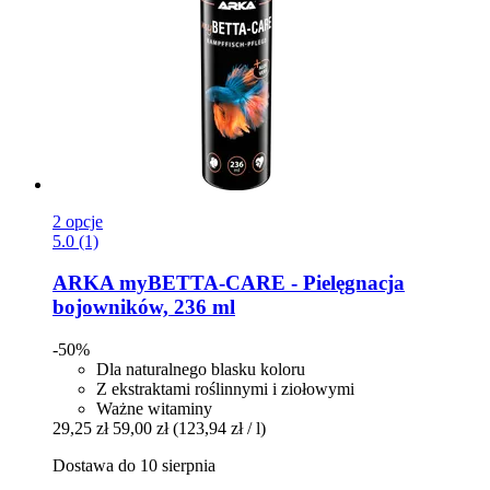
2 opcje
5.0 (1)
ARKA
myBETTA-​CARE -​ Pielęgnacja
bojowników, 236 ml
-50%
Dla naturalnego blasku koloru
Z ekstraktami roślinnymi i ziołowymi
Ważne witaminy
29,25 zł
59,00 zł
(123,94 zł / l)
Dostawa do 10 sierpnia