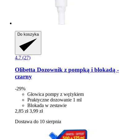
Do koszyka
4.7 (27)
Olibetta
Dozownik z pompką i blokadą -​
czarny
-29%
Głowica pompy z wężykiem
Praktyczne dozowanie 1 ml
Blokada w zestawie
2,85 zł
3,99 zł
Dostawa do 10 sierpnia