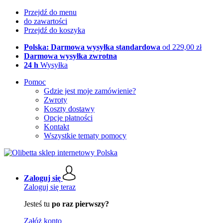
Przejdź do menu
do zawartości
Przejdź do koszyka
Polska: Darmowa wysyłka standardowa
od 229,00 zł
Darmowa wysyłka zwrotna
24 h
Wysyłka
Pomoc
Gdzie jest moje zamówienie?
Zwroty
Koszty dostawy
Opcje płatności
Kontakt
Wszystkie tematy pomocy
Zaloguj się
Zaloguj się teraz
Jesteś tu
po raz pierwszy?
Załóż konto