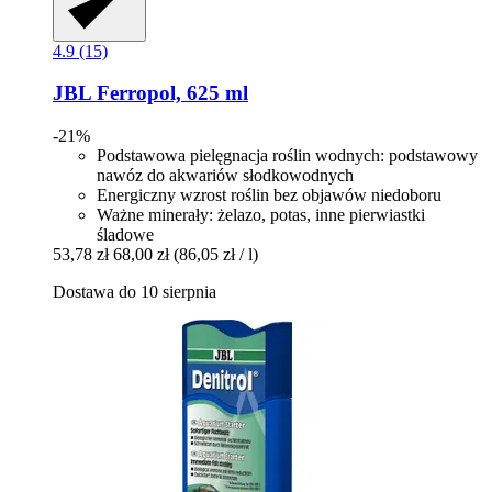
4.9 (15)
JBL
Ferropol, 625 ml
-21%
Podstawowa pielęgnacja roślin wodnych: podstawowy
nawóz do akwariów słodkowodnych
Energiczny wzrost roślin bez objawów niedoboru
Ważne minerały: żelazo, potas, inne pierwiastki
śladowe
53,78 zł
68,00 zł
(86,05 zł / l)
Dostawa do 10 sierpnia