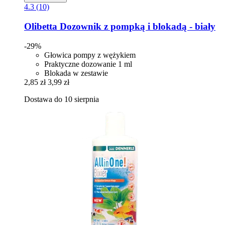
4.3 (10)
Olibetta
Dozownik z pompką i blokadą -​ biały
-29%
Głowica pompy z wężykiem
Praktyczne dozowanie 1 ml
Blokada w zestawie
2,85 zł
3,99 zł
Dostawa do 10 sierpnia