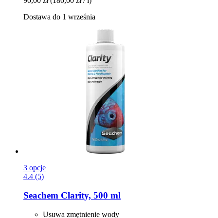
90,00 zł
(180,00 zł / l)
Dostawa do 1 września
3 opcje
4.4 (5)
Seachem
Clarity, 500 ml
Usuwa zmętnienie wody