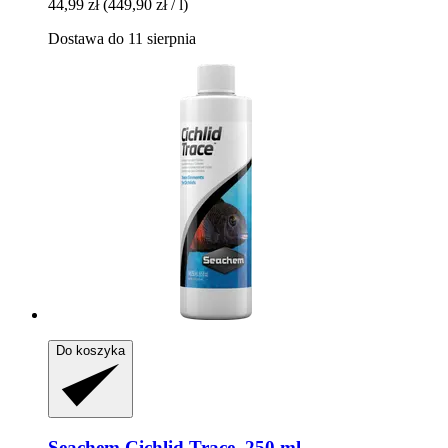
44,99 zł
(449,90 zł / l)
Dostawa do 11 sierpnia
Do koszyka
Seachem
Cichlid Trace, 250 ml