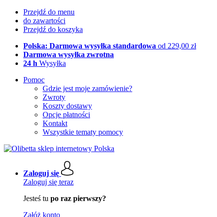
Przejdź do menu
do zawartości
Przejdź do koszyka
Polska: Darmowa wysyłka standardowa
od 229,00 zł
Darmowa wysyłka zwrotna
24 h
Wysyłka
Pomoc
Gdzie jest moje zamówienie?
Zwroty
Koszty dostawy
Opcje płatności
Kontakt
Wszystkie tematy pomocy
Zaloguj się
Zaloguj się teraz
Jesteś tu
po raz pierwszy?
Załóż konto