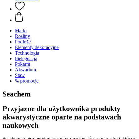
Marki
Rośliny
Podłoże
Elementy dekoracyjne
Technologia
Pielęgnacja
Pokarm
Akwarium
Staw
% promocje
Seachem
Przyjazne dla użytkownika produkty
akwarystyczne oparte na podstawach
naukowych
Seachem to niezawodny towarzysz pasjonatów akwarystyki, którzy