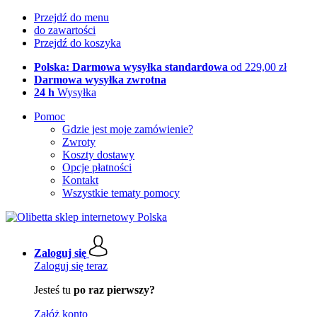
Przejdź do menu
do zawartości
Przejdź do koszyka
Polska: Darmowa wysyłka standardowa
od 229,00 zł
Darmowa wysyłka zwrotna
24 h
Wysyłka
Pomoc
Gdzie jest moje zamówienie?
Zwroty
Koszty dostawy
Opcje płatności
Kontakt
Wszystkie tematy pomocy
Zaloguj się
Zaloguj się teraz
Jesteś tu
po raz pierwszy?
Załóż konto