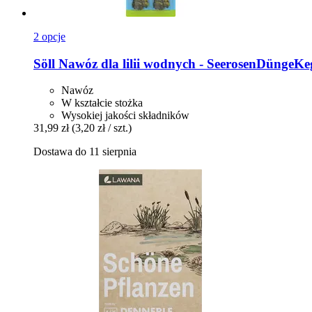
2 opcje
Söll
Nawóz dla lilii wodnych -​ SeerosenDüngeKeg
Nawóz
W kształcie stożka
Wysokiej jakości składników
31,99 zł
(3,20 zł / szt.)
Dostawa do 11 sierpnia