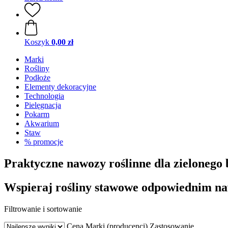
Koszyk
0,00 zł
Marki
Rośliny
Podłoże
Elementy dekoracyjne
Technologia
Pielęgnacja
Pokarm
Akwarium
Staw
% promocje
Praktyczne nawozy roślinne dla zielonego 
Wspieraj rośliny stawowe odpowiednim n
Filtrowanie i sortowanie
Cena
Marki (producenci)
Zastosowanie