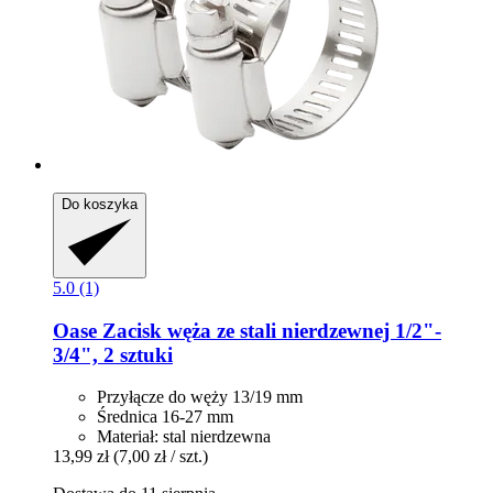
Do koszyka
5.0 (1)
Oase
Zacisk węża ze stali nierdzewnej 1/2"-​
3/4", 2 sztuki
Przyłącze do węży 13/19 mm
Średnica 16-27 mm
Materiał: stal nierdzewna
13,99 zł
(7,00 zł / szt.)