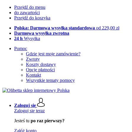
Przejdź do menu
do zawartości
Przejdź do koszyka
Polska: Darmowa wysyłka standardowa
od 229,00 zł
Darmowa wysyłka zwrotna
24 h
Wysyłka
Pomoc
Gdzie jest moje zamówienie?
Zwroty
Koszty dostawy
Opcje płatności
Kontakt
Wszystkie tematy pomocy
Zaloguj się
Zaloguj się teraz
Jesteś tu
po raz pierwszy?
Załóż konto