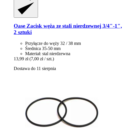
Oase
Zacisk węża ze stali nierdzewnej 3/4"-​1",
2 sztuki
Przyłącze do węży 32 / 38 mm
Średnica 35-50 mm
Materiał: stal nierdzewna
13,99 zł
(7,00 zł / szt.)
Dostawa do 11 sierpnia