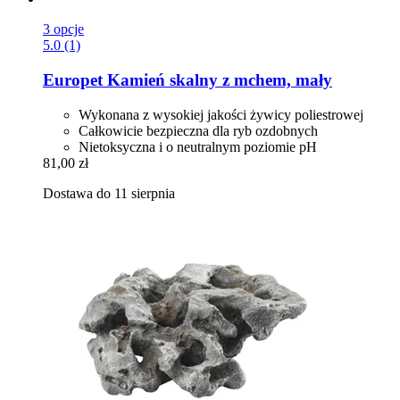
3 opcje
5.0 (1)
Europet
Kamień skalny z mchem, mały
Wykonana z wysokiej jakości żywicy poliestrowej
Całkowicie bezpieczna dla ryb ozdobnych
Nietoksyczna i o neutralnym poziomie pH
81,00 zł
Dostawa do 11 sierpnia