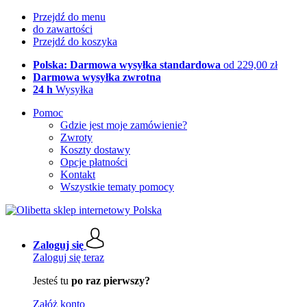
Przejdź do menu
do zawartości
Przejdź do koszyka
Polska: Darmowa wysyłka standardowa
od 229,00 zł
Darmowa wysyłka zwrotna
24 h
Wysyłka
Pomoc
Gdzie jest moje zamówienie?
Zwroty
Koszty dostawy
Opcje płatności
Kontakt
Wszystkie tematy pomocy
Zaloguj się
Zaloguj się teraz
Jesteś tu
po raz pierwszy?
Załóż konto