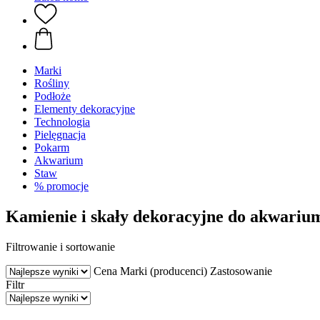
Marki
Rośliny
Podłoże
Elementy dekoracyjne
Technologia
Pielęgnacja
Pokarm
Akwarium
Staw
% promocje
Kamienie i skały dekoracyjne do akwariu
Filtrowanie i sortowanie
Cena
Marki (producenci)
Zastosowanie
Filtr