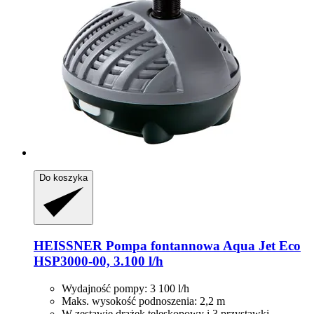
Do koszyka
HEISSNER
Pompa fontannowa Aqua Jet Eco
HSP3000-​00, 3.100 l/h
Wydajność pompy: 3 100 l/h
Maks. wysokość podnoszenia: 2,2 m
W zestawie drążek teleskopowy i 3 przystawki