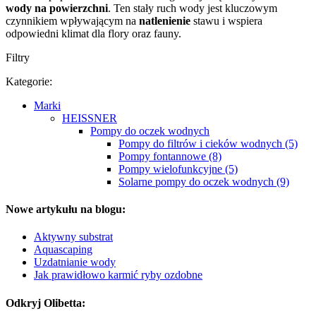
wody na powierzchni
. Ten stały ruch wody jest kluczowym
czynnikiem wpływającym na
natlenienie
stawu i wspiera
odpowiedni klimat dla flory oraz fauny.
Filtry
Kategorie:
Marki
HEISSNER
Pompy do oczek wodnych
Pompy do filtrów i cieków wodnych (5)
Pompy fontannowe (8)
Pompy wielofunkcyjne (5)
Solarne pompy do oczek wodnych (9)
Nowe artykułu na blogu:
Aktywny substrat
Aquascaping
Uzdatnianie wody
Jak prawidłowo karmić ryby ozdobne
Odkryj Olibetta: