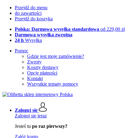
Przejdź do menu
do zawartości
Przejdź do koszyka
Polska: Darmowa wysyłka standardowa
od 229,00 zł
Darmowa wysyłka zwrotna
24 h
Wysyłka
Pomoc
Gdzie jest moje zamówienie?
Zwroty
Koszty dostawy
Opcje płatności
Kontakt
Wszystkie tematy pomocy
Zaloguj się
Zaloguj się teraz
Jesteś tu
po raz pierwszy?
Załóż konto